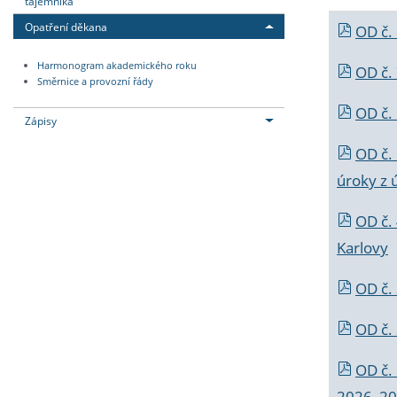
tajemníka
Opatření děkana
OD č.
Harmonogram akademického roku
OD č.
Směrnice a provozní řády
OD č. 
Zápisy
OD č.
úroky z 
OD č.
Karlovy
OD č. 
OD č.
OD č.
2026_202