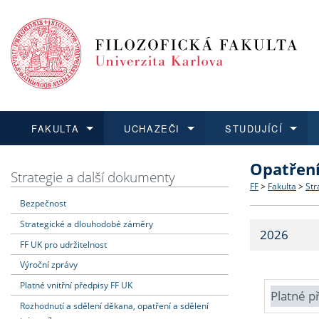
FAKULTA
UCHAZEČI
STUDUJÍCÍ
Opatřen
FAKULTA
UCHAZEČI
STUDUJÍCÍ
VĚDA A VÝZKUM
ZAHRANIČÍ
Struktura a
Co studova
Bakalářsk
O vědě a 
Aktuální n
Strategie a další dokumenty
FF
>
Fakulta
>
Str
Bezpečnost
Dozvědět se více
Podat přihlášku
Dozvědět se více
Dozvědět se více
Dozvědět se více
Strategie 
Učitelské 
Doktorské
Akademické
Vyjíždějící
Strategické a dlouhodobé záměry
2026
Podpora a
Informace 
Rigorózní 
Granty a p
Přijíždějíc
FF UK pro udržitelnost
Výroční zprávy
Absolventi
Vyjíždějíc
Platné vnitřní předpisy FF UK
Platné p
Rozhodnutí a sdělení děkana, opatření a sdělení
Fakultní š