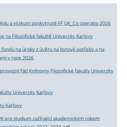
a vědu a výzkum poskytnuté FF UK_Co operatio 2026
 na Filozofické fakultě Univerzity Karlovy
o fondu na úroky z úvěru na bytové potřeby a na
ami v roce 2026
rovozní řád Knihovny Filozofické fakulty Univerzity
akulty Univerzity Karlovy
ty Karlovy
UK pro studium začínající akademickým rokem
akademickým rokem 2027_2028.pdf