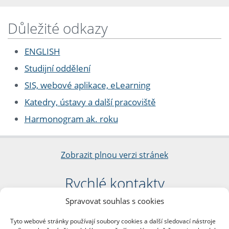
Důležité odkazy
ENGLISH
Studijní oddělení
SIS, webové aplikace, eLearning
Katedry, ústavy a další pracoviště
Harmonogram ak. roku
Zobrazit plnou verzi stránek
Rychlé kontakty
Spravovat souhlas s cookies
Filozofická fakulta
Univerzita Karlova
Tyto webové stránky používají soubory cookies a další sledovací nástroje
nám. Jana Palacha 1/2