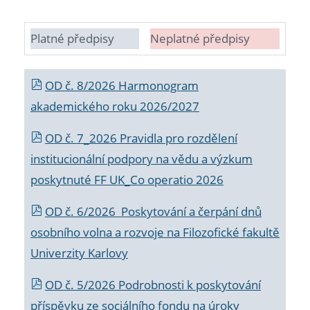
Platné předpisy
Neplatné předpisy
OD č. 8/2026 Harmonogram
akademického roku 2026/2027
OD č. 7_2026 Pravidla pro rozdělení
institucionální podpory na vědu a výzkum
poskytnuté FF UK_Co operatio 2026
OD č. 6/2026 Poskytování a čerpání dnů
osobního volna a rozvoje na Filozofické fakultě
Univerzity Karlovy
OD č. 5/2026 Podrobnosti k poskytování
příspěvku ze sociálního fondu na úroky