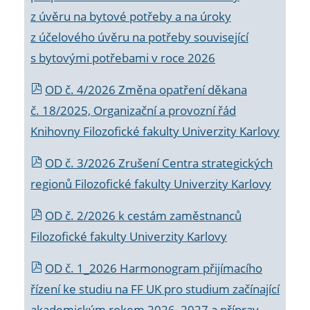
z úvěru na bytové potřeby a na úroky
z účelového úvěru na potřeby související
s bytovými potřebami v roce 2026
OD č. 4/2026 Změna opatření děkana
č. 18/2025, Organizační a provozní řád
Knihovny Filozofické fakulty Univerzity Karlovy
OD č. 3/2026 Zrušení Centra strategických
regionů Filozofické fakulty Univerzity Karlovy
OD č. 2/2026 k
cestám zaměstnanců
Filozofické fakulty Univerzity Karlovy
OD č. 1_2026 Harmonogram přijímacího
řízení ke studiu na FF UK pro studium začínající
akademickým rokem 2026_2027 a příprav