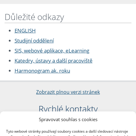
Důležité odkazy
ENGLISH
Studijní oddělení
SIS, webové aplikace, eLearning
Katedry, ústavy a další pracoviště
Harmonogram ak. roku
Zobrazit plnou verzi stránek
Rychlé kontakty
Spravovat souhlas s cookies
Filozofická fakulta
Univerzita Karlova
Tyto webové stránky používají soubory cookies a další sledovací nástroje
nám. Jana Palacha 1/2