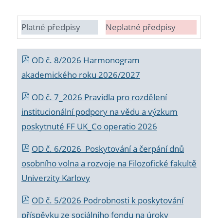
Platné předpisy
Neplatné předpisy
OD č. 8/2026 Harmonogram
akademického roku 2026/2027
OD č. 7_2026 Pravidla pro rozdělení
institucionální podpory na vědu a výzkum
poskytnuté FF UK_Co operatio 2026
OD č. 6/2026 Poskytování a čerpání dnů
osobního volna a rozvoje na Filozofické fakultě
Univerzity Karlovy
OD č. 5/2026 Podrobnosti k poskytování
příspěvku ze sociálního fondu na úroky