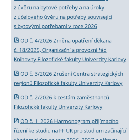
z úvěru na bytové potřeby a na úroky
z účelového úvěru na potřeby související
s bytovými potřebami v roce 2026
OD č. 4/2026 Změna opatření děkana
č. 18/2025, Organizační a provozní řád
Knihovny Filozofické fakulty Univerzity Karlovy
OD č. 3/2026 Zrušení Centra strategických
regionů Filozofické fakulty Univerzity Karlovy
OD č. 2/2026 k
cestám zaměstnanců
Filozofické fakulty Univerzity Karlovy
OD č. 1_2026 Harmonogram přijímacího
řízení ke studiu na FF UK pro studium začínající
akademickým rokem 2026_2027 a příprav