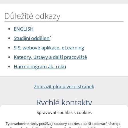
Důležité odkazy
ENGLISH
Studijní oddělení
SIS, webové aplikace, eLearning
Katedry, ústavy a další pracoviště
Harmonogram ak. roku
Zobrazit plnou verzi stránek
Rychlé kontakty
Spravovat souhlas s cookies
Filozofická fakulta
Univerzita Karlova
Tyto webové stránky používají soubory cookies a další sledovací nástroje
nám. Jana Palacha 1/2