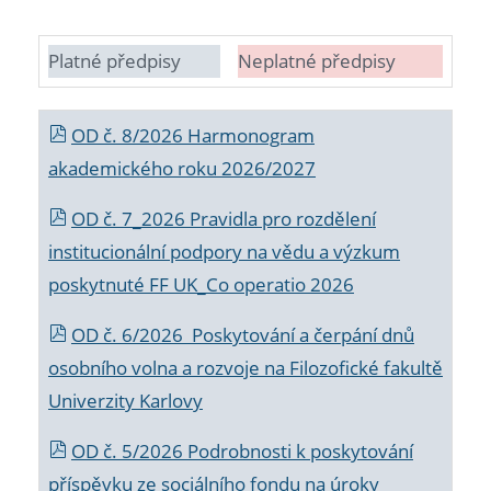
Platné předpisy
Neplatné předpisy
OD č. 8/2026 Harmonogram
akademického roku 2026/2027
OD č. 7_2026 Pravidla pro rozdělení
institucionální podpory na vědu a výzkum
poskytnuté FF UK_Co operatio 2026
OD č. 6/2026 Poskytování a čerpání dnů
osobního volna a rozvoje na Filozofické fakultě
Univerzity Karlovy
OD č. 5/2026 Podrobnosti k poskytování
příspěvku ze sociálního fondu na úroky