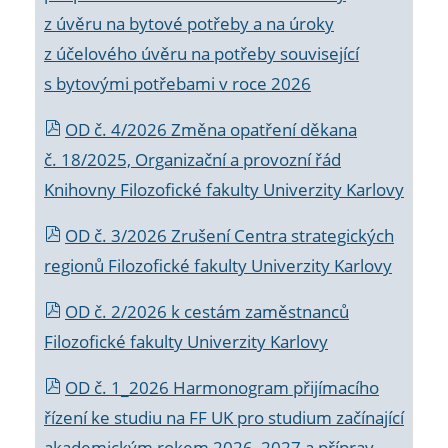
z úvěru na bytové potřeby a na úroky
z účelového úvěru na potřeby související
s bytovými potřebami v roce 2026
OD č. 4/2026 Změna opatření děkana
č. 18/2025, Organizační a provozní řád
Knihovny Filozofické fakulty Univerzity Karlovy
OD č. 3/2026 Zrušení Centra strategických
regionů Filozofické fakulty Univerzity Karlovy
OD č. 2/2026 k
cestám zaměstnanců
Filozofické fakulty Univerzity Karlovy
OD č. 1_2026 Harmonogram přijímacího
řízení ke studiu na FF UK pro studium začínající
akademickým rokem 2026_2027 a příprav