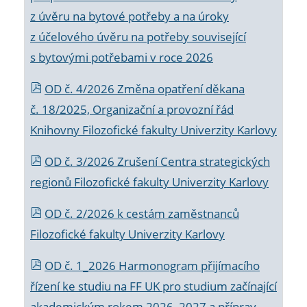
z úvěru na bytové potřeby a na úroky
z účelového úvěru na potřeby související
s bytovými potřebami v roce 2026
OD č. 4/2026 Změna opatření děkana
č. 18/2025, Organizační a provozní řád
Knihovny Filozofické fakulty Univerzity Karlovy
OD č. 3/2026 Zrušení Centra strategických
regionů Filozofické fakulty Univerzity Karlovy
OD č. 2/2026 k
cestám zaměstnanců
Filozofické fakulty Univerzity Karlovy
OD č. 1_2026 Harmonogram přijímacího
řízení ke studiu na FF UK pro studium začínající
akademickým rokem 2026_2027 a příprav