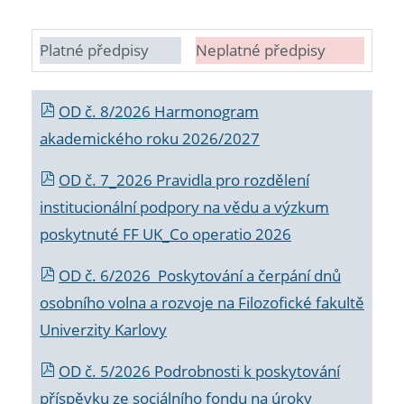
Platné předpisy
Neplatné předpisy
OD č. 8/2026 Harmonogram
akademického roku 2026/2027
OD č. 7_2026 Pravidla pro rozdělení
institucionální podpory na vědu a výzkum
poskytnuté FF UK_Co operatio 2026
OD č. 6/2026 Poskytování a čerpání dnů
osobního volna a rozvoje na Filozofické fakultě
Univerzity Karlovy
OD č. 5/2026 Podrobnosti k poskytování
příspěvku ze sociálního fondu na úroky