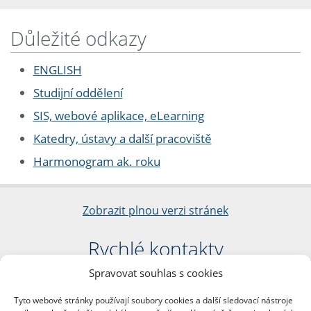
Důležité odkazy
ENGLISH
Studijní oddělení
SIS, webové aplikace, eLearning
Katedry, ústavy a další pracoviště
Harmonogram ak. roku
Zobrazit plnou verzi stránek
Rychlé kontakty
Spravovat souhlas s cookies
Filozofická fakulta
Univerzita Karlova
Tyto webové stránky používají soubory cookies a další sledovací nástroje
nám. Jana Palacha 1/2