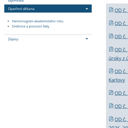
tajemníka
Opatření děkana
OD č.
Harmonogram akademického roku
OD č.
Směrnice a provozní řády
OD č. 
Zápisy
OD č.
úroky z 
OD č.
Karlovy
OD č. 
OD č.
OD č.
2026_202