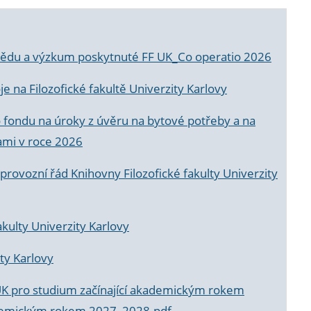
a vědu a výzkum poskytnuté FF UK_Co operatio 2026
 na Filozofické fakultě Univerzity Karlovy
o fondu na úroky z úvěru na bytové potřeby a na
ami v roce 2026
rovozní řád Knihovny Filozofické fakulty Univerzity
akulty Univerzity Karlovy
ty Karlovy
UK pro studium začínající akademickým rokem
akademickým rokem 2027_2028.pdf