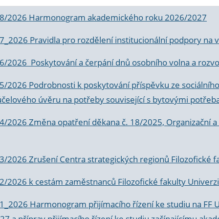
 8/2026 Harmonogram akademického roku 2026/2027
 7_2026 Pravidla pro rozdělení institucionální podpory n
6/2026 Poskytování a čerpání dnů osobního volna a rozvoje
 5/2026 Podrobnosti k poskytování příspěvku ze sociálníh
účelového úvěru na potřeby související s bytovými potřeb
 4/2026 Změna opatření děkana č. 18/2025, Organizační a p
3/2026 Zrušení Centra strategických regionů Filozofické f
 2/2026 k
cestám zaměstnanců Filozofické fakulty Univerzi
 1_2026 Harmonogram přijímacího řízení ke studiu na FF 
7 a příprav přijímacího řízení ke studiu začínajícímu 