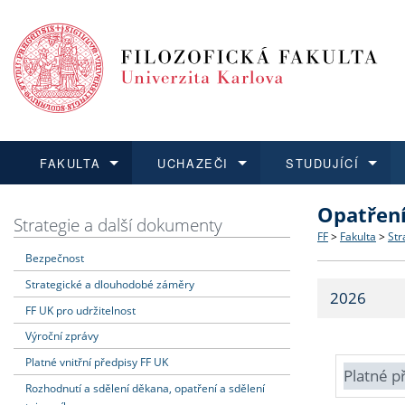
FAKULTA
UCHAZEČI
STUDUJÍCÍ
Opatřen
FAKULTA
UCHAZEČI
STUDUJÍCÍ
VĚDA A VÝZKUM
ZAHRANIČÍ
Struktura a
Co studova
Bakalářsk
O vědě a 
Aktuální n
Strategie a další dokumenty
FF
>
Fakulta
>
Str
Bezpečnost
Dozvědět se více
Podat přihlášku
Dozvědět se více
Dozvědět se více
Dozvědět se více
Strategie 
Učitelské 
Doktorské
Akademické
Vyjíždějící
Strategické a dlouhodobé záměry
2026
Podpora a
Informace 
Rigorózní 
Granty a p
Přijíždějíc
FF UK pro udržitelnost
Výroční zprávy
Absolventi
Vyjíždějíc
Platné vnitřní předpisy FF UK
Platné p
Rozhodnutí a sdělení děkana, opatření a sdělení
Fakultní š