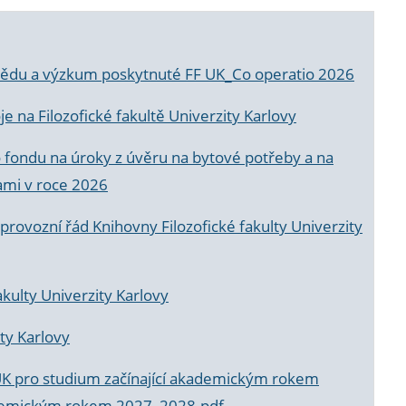
a vědu a výzkum poskytnuté FF UK_Co operatio 2026
 na Filozofické fakultě Univerzity Karlovy
o fondu na úroky z úvěru na bytové potřeby a na
ami v roce 2026
rovozní řád Knihovny Filozofické fakulty Univerzity
akulty Univerzity Karlovy
ty Karlovy
UK pro studium začínající akademickým rokem
akademickým rokem 2027_2028.pdf