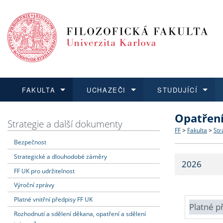
FAKULTA
UCHAZEČI
STUDUJÍCÍ
Opatřen
FAKULTA
UCHAZEČI
STUDUJÍCÍ
VĚDA A VÝZKUM
ZAHRANIČÍ
Struktura a
Co studova
Bakalářsk
O vědě a 
Aktuální n
Strategie a další dokumenty
FF
>
Fakulta
>
Str
Bezpečnost
Dozvědět se více
Podat přihlášku
Dozvědět se více
Dozvědět se více
Dozvědět se více
Strategie 
Učitelské 
Doktorské
Akademické
Vyjíždějící
Strategické a dlouhodobé záměry
2026
Podpora a
Informace 
Rigorózní 
Granty a p
Přijíždějíc
FF UK pro udržitelnost
Výroční zprávy
Absolventi
Vyjíždějíc
Platné vnitřní předpisy FF UK
Platné p
Rozhodnutí a sdělení děkana, opatření a sdělení
Fakultní š