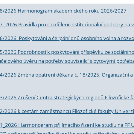
 8/2026 Harmonogram akademického roku 2026/2027
 7_2026 Pravidla pro rozdělení institucionální podpory n
6/2026 Poskytování a čerpání dnů osobního volna a rozvoje
 5/2026 Podrobnosti k poskytování příspěvku ze sociálníh
účelového úvěru na potřeby související s bytovými potřeb
 4/2026 Změna opatření děkana č. 18/2025, Organizační a p
3/2026 Zrušení Centra strategických regionů Filozofické f
 2/2026 k
cestám zaměstnanců Filozofické fakulty Univerzi
 1_2026 Harmonogram přijímacího řízení ke studiu na FF 
7 a příprav přijímacího řízení ke studiu začínajícímu 