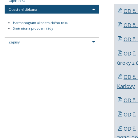
tajemníka
Opatření děkana
OD č.
Harmonogram akademického roku
OD č.
Směrnice a provozní řády
OD č. 
Zápisy
OD č.
úroky z 
OD č.
Karlovy
OD č. 
OD č.
OD č.
2026_202