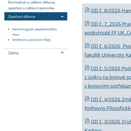
Rozhodnutí a sdělení děkana,
opatření a sdělení tajemníka
OD č. 8/2026 Ha
Opatření děkana
OD č. 7_2026 Prav
Harmonogram akademického
poskytnuté FF UK_C
roku
Směrnice a provozní řády
OD č. 6/2026 Posk
Zápisy
fakultě Univerzity K
OD č. 5/2026 Podr
z úvěru na bytové po
s bytovými potřebam
OD č. 4/2026 Změ
Knihovny Filozofické
OD č. 3/2026 Zruš
Karlovy