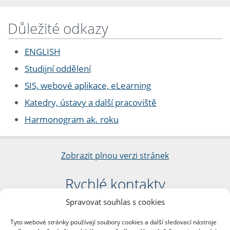
Důležité odkazy
ENGLISH
Studijní oddělení
SIS, webové aplikace, eLearning
Katedry, ústavy a další pracoviště
Harmonogram ak. roku
Zobrazit plnou verzi stránek
Rychlé kontakty
Spravovat souhlas s cookies
Filozofická fakulta
Univerzita Karlova
Tyto webové stránky používají soubory cookies a další sledovací nástroje
nám. Jana Palacha 1/2