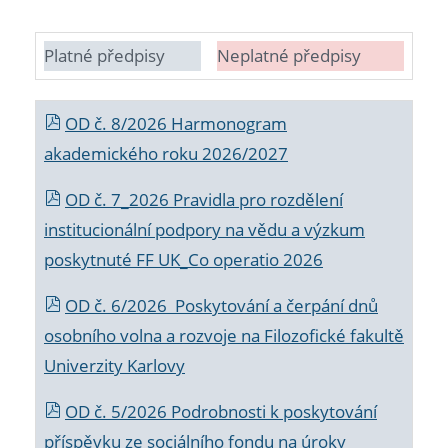
Platné předpisy
Neplatné předpisy
OD č. 8/2026 Harmonogram
akademického roku 2026/2027
OD č. 7_2026 Pravidla pro rozdělení
institucionální podpory na vědu a výzkum
poskytnuté FF UK_Co operatio 2026
OD č. 6/2026 Poskytování a čerpání dnů
osobního volna a rozvoje na Filozofické fakultě
Univerzity Karlovy
OD č. 5/2026 Podrobnosti k poskytování
příspěvku ze sociálního fondu na úroky