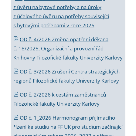
z úvěru na bytové potřeby a na úroky
z účelového úvěru na potřeby související
s bytovými potřebami v roce 2026
OD č. 4/2026 Změna opatření děkana
č. 18/2025, Organizační a provozní řád
Knihovny Filozofické fakulty Univerzity Karlovy
OD č. 3/2026 Zrušení Centra strategických
regionů Filozofické fakulty Univerzity Karlovy
OD č. 2/2026 k
cestám zaměstnanců
Filozofické fakulty Univerzity Karlovy
OD č. 1_2026 Harmonogram přijímacího
řízení ke studiu na FF UK pro studium začínající
akademickým rokem 2026_2027 a příprav