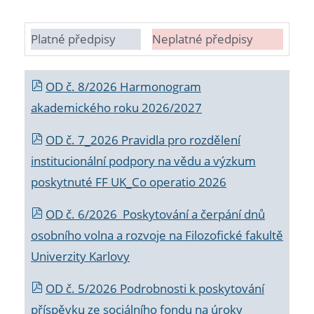
Platné předpisy
Neplatné předpisy
OD č. 8/2026 Harmonogram
akademického roku 2026/2027
OD č. 7_2026 Pravidla pro rozdělení
institucionální podpory na vědu a výzkum
poskytnuté FF UK_Co operatio 2026
OD č. 6/2026 Poskytování a čerpání dnů
osobního volna a rozvoje na Filozofické fakultě
Univerzity Karlovy
OD č. 5/2026 Podrobnosti k poskytování
příspěvku ze sociálního fondu na úroky