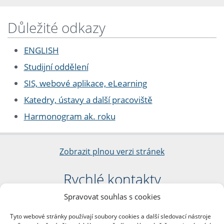
Důležité odkazy
ENGLISH
Studijní oddělení
SIS, webové aplikace, eLearning
Katedry, ústavy a další pracoviště
Harmonogram ak. roku
Zobrazit plnou verzi stránek
Rychlé kontakty
Spravovat souhlas s cookies
Filozofická fakulta
Univerzita Karlova
Tyto webové stránky používají soubory cookies a další sledovací nástroje
nám. Jana Palacha 1/2