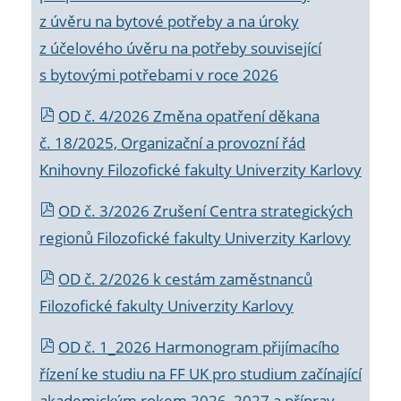
z úvěru na bytové potřeby a na úroky
z účelového úvěru na potřeby související
s bytovými potřebami v roce 2026
OD č. 4/2026 Změna opatření děkana
č. 18/2025, Organizační a provozní řád
Knihovny Filozofické fakulty Univerzity Karlovy
OD č. 3/2026 Zrušení Centra strategických
regionů Filozofické fakulty Univerzity Karlovy
OD č. 2/2026 k
cestám zaměstnanců
Filozofické fakulty Univerzity Karlovy
OD č. 1_2026 Harmonogram přijímacího
řízení ke studiu na FF UK pro studium začínající
akademickým rokem 2026_2027 a příprav