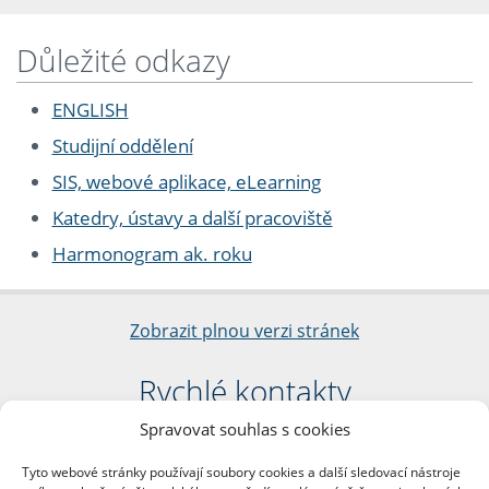
Důležité odkazy
ENGLISH
Studijní oddělení
SIS, webové aplikace, eLearning
Katedry, ústavy a další pracoviště
Harmonogram ak. roku
Zobrazit plnou verzi stránek
Rychlé kontakty
Spravovat souhlas s cookies
Filozofická fakulta
Univerzita Karlova
Tyto webové stránky používají soubory cookies a další sledovací nástroje
nám. Jana Palacha 1/2