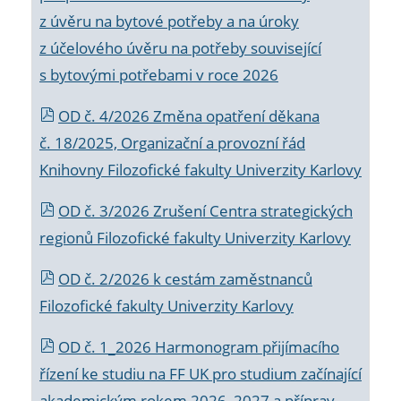
z úvěru na bytové potřeby a na úroky
z účelového úvěru na potřeby související
s bytovými potřebami v roce 2026
OD č. 4/2026 Změna opatření děkana
č. 18/2025, Organizační a provozní řád
Knihovny Filozofické fakulty Univerzity Karlovy
OD č. 3/2026 Zrušení Centra strategických
regionů Filozofické fakulty Univerzity Karlovy
OD č. 2/2026 k
cestám zaměstnanců
Filozofické fakulty Univerzity Karlovy
OD č. 1_2026 Harmonogram přijímacího
řízení ke studiu na FF UK pro studium začínající
akademickým rokem 2026_2027 a příprav