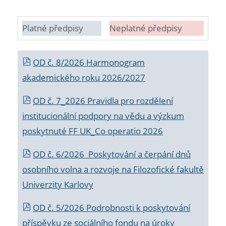
Platné předpisy
Neplatné předpisy
OD č. 8/2026 Harmonogram
akademického roku 2026/2027
OD č. 7_2026 Pravidla pro rozdělení
institucionální podpory na vědu a výzkum
poskytnuté FF UK_Co operatio 2026
OD č. 6/2026 Poskytování a čerpání dnů
osobního volna a rozvoje na Filozofické fakultě
Univerzity Karlovy
OD č. 5/2026 Podrobnosti k poskytování
příspěvku ze sociálního fondu na úroky