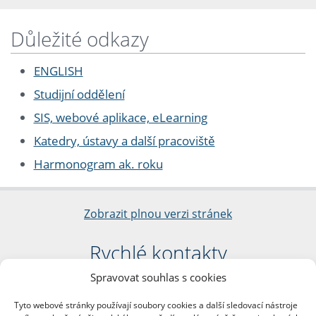
Důležité odkazy
ENGLISH
Studijní oddělení
SIS, webové aplikace, eLearning
Katedry, ústavy a další pracoviště
Harmonogram ak. roku
Zobrazit plnou verzi stránek
Rychlé kontakty
Spravovat souhlas s cookies
Filozofická fakulta
Univerzita Karlova
Tyto webové stránky používají soubory cookies a další sledovací nástroje
nám. Jana Palacha 1/2