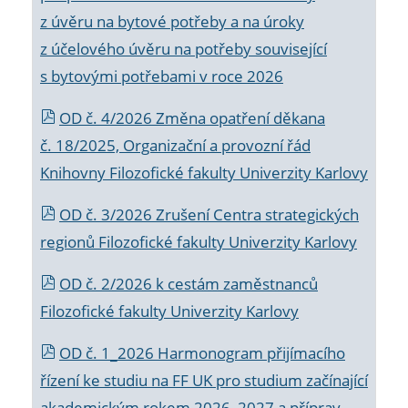
z úvěru na bytové potřeby a na úroky
z účelového úvěru na potřeby související
s bytovými potřebami v roce 2026
OD č. 4/2026 Změna opatření děkana
č. 18/2025, Organizační a provozní řád
Knihovny Filozofické fakulty Univerzity Karlovy
OD č. 3/2026 Zrušení Centra strategických
regionů Filozofické fakulty Univerzity Karlovy
OD č. 2/2026 k
cestám zaměstnanců
Filozofické fakulty Univerzity Karlovy
OD č. 1_2026 Harmonogram přijímacího
řízení ke studiu na FF UK pro studium začínající
akademickým rokem 2026_2027 a příprav