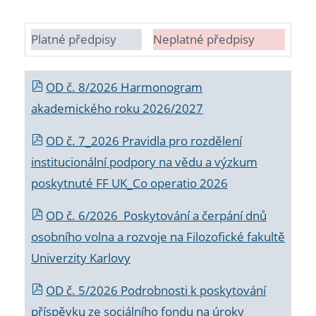
Platné předpisy
Neplatné předpisy
OD č. 8/2026 Harmonogram
akademického roku 2026/2027
OD č. 7_2026 Pravidla pro rozdělení
institucionální podpory na vědu a výzkum
poskytnuté FF UK_Co operatio 2026
OD č. 6/2026 Poskytování a čerpání dnů
osobního volna a rozvoje na Filozofické fakultě
Univerzity Karlovy
OD č. 5/2026 Podrobnosti k poskytování
příspěvku ze sociálního fondu na úroky