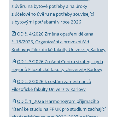
z úvěru na bytové potřeby a na úroky
z účelového úvěru na potřeby související
s bytovými potřebami v roce 2026
OD č. 4/2026 Změna opatření děkana
č. 18/2025, Organizační a provozní řád
Knihovny Filozofické fakulty Univerzity Karlovy
OD č. 3/2026 Zrušení Centra strategických
regionů Filozofické fakulty Univerzity Karlovy
OD č. 2/2026 k
cestám zaměstnanců
Filozofické fakulty Univerzity Karlovy
OD č. 1_2026 Harmonogram přijímacího
řízení ke studiu na FF UK pro studium začínající
akademickým rokem 2026_2027 a příprav