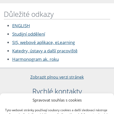
Důležité odkazy
ENGLISH
Studijní oddělení
SIS, webové aplikace, eLearning
Katedry, ústavy a další pracoviště
Harmonogram ak. roku
Zobrazit plnou verzi stránek
Rychlé kontakty
Spravovat souhlas s cookies
Filozofická fakulta
Univerzita Karlova
Tyto webové stránky používají soubory cookies a další sledovací nástroje
nám. Jana Palacha 1/2