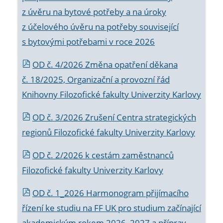
z úvěru na bytové potřeby a na úroky
z účelového úvěru na potřeby související
s bytovými potřebami v roce 2026
OD č. 4/2026 Změna opatření děkana
č. 18/2025, Organizační a provozní řád
Knihovny Filozofické fakulty Univerzity Karlovy
OD č. 3/2026 Zrušení Centra strategických
regionů Filozofické fakulty Univerzity Karlovy
OD č. 2/2026 k
cestám zaměstnanců
Filozofické fakulty Univerzity Karlovy
OD č. 1_2026 Harmonogram přijímacího
řízení ke studiu na FF UK pro studium začínající
akademickým rokem 2026_2027 a příprav