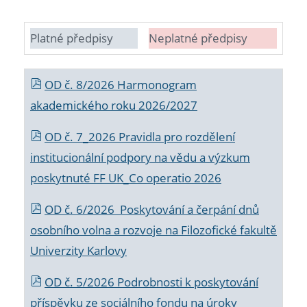
Platné předpisy
Neplatné předpisy
OD č. 8/2026 Harmonogram
akademického roku 2026/2027
OD č. 7_2026 Pravidla pro rozdělení
institucionální podpory na vědu a výzkum
poskytnuté FF UK_Co operatio 2026
OD č. 6/2026 Poskytování a čerpání dnů
osobního volna a rozvoje na Filozofické fakultě
Univerzity Karlovy
OD č. 5/2026 Podrobnosti k poskytování
příspěvku ze sociálního fondu na úroky