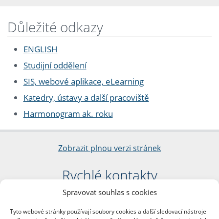
Důležité odkazy
ENGLISH
Studijní oddělení
SIS, webové aplikace, eLearning
Katedry, ústavy a další pracoviště
Harmonogram ak. roku
Zobrazit plnou verzi stránek
Rychlé kontakty
Spravovat souhlas s cookies
Filozofická fakulta
Univerzita Karlova
Tyto webové stránky používají soubory cookies a další sledovací nástroje
nám. Jana Palacha 1/2