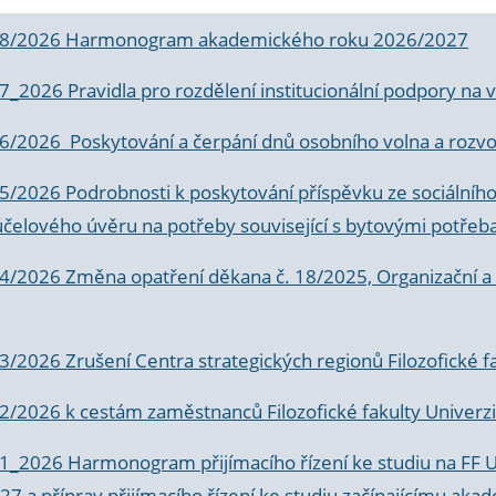
 8/2026 Harmonogram akademického roku 2026/2027
 7_2026 Pravidla pro rozdělení institucionální podpory n
6/2026 Poskytování a čerpání dnů osobního volna a rozvoje
 5/2026 Podrobnosti k poskytování příspěvku ze sociálníh
účelového úvěru na potřeby související s bytovými potřeb
 4/2026 Změna opatření děkana č. 18/2025, Organizační a p
3/2026 Zrušení Centra strategických regionů Filozofické f
 2/2026 k
cestám zaměstnanců Filozofické fakulty Univerzi
 1_2026 Harmonogram přijímacího řízení ke studiu na FF 
7 a příprav přijímacího řízení ke studiu začínajícímu 