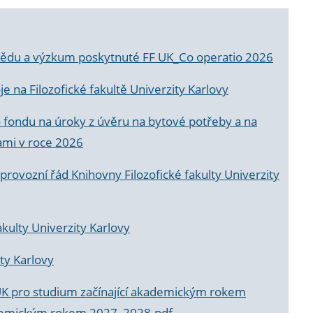
a vědu a výzkum poskytnuté FF UK_Co operatio 2026
 na Filozofické fakultě Univerzity Karlovy
o fondu na úroky z úvěru na bytové potřeby a na
ami v roce 2026
rovozní řád Knihovny Filozofické fakulty Univerzity
akulty Univerzity Karlovy
ty Karlovy
UK pro studium začínající akademickým rokem
akademickým rokem 2027_2028.pdf