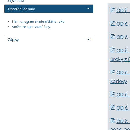
tajemníka
Opatření děkana
OD č.
Harmonogram akademického roku
OD č.
Směrnice a provozní řády
OD č. 
Zápisy
OD č.
úroky z 
OD č.
Karlovy
OD č. 
OD č.
OD č.
2026_202