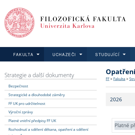
FAKULTA
UCHAZEČI
STUDUJÍCÍ
Opatřen
FAKULTA
UCHAZEČI
STUDUJÍCÍ
VĚDA A VÝZKUM
ZAHRANIČÍ
Struktura a
Co studova
Bakalářsk
O vědě a 
Aktuální n
Strategie a další dokumenty
FF
>
Fakulta
>
Str
Bezpečnost
Dozvědět se více
Podat přihlášku
Dozvědět se více
Dozvědět se více
Dozvědět se více
Strategie 
Učitelské 
Doktorské
Akademické
Vyjíždějící
Strategické a dlouhodobé záměry
2026
Podpora a
Informace 
Rigorózní 
Granty a p
Přijíždějíc
FF UK pro udržitelnost
Výroční zprávy
Absolventi
Vyjíždějíc
Platné vnitřní předpisy FF UK
Platné p
Rozhodnutí a sdělení děkana, opatření a sdělení
Fakultní š