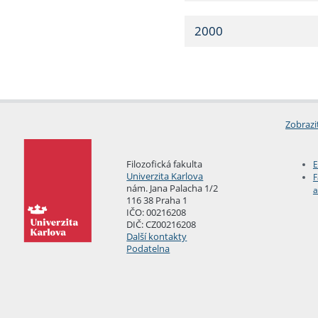
2000
Zobrazi
Filozofická fakulta
E
Univerzita Karlova
F
nám. Jana Palacha 1/2
a
116 38 Praha 1
IČO: 00216208
DIČ: CZ00216208
Další kontakty
Podatelna