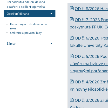
Rozhodnutí a sdělení děkana,
opatření a sdělení tajemníka
OD č. 8/2026 Ha
Opatření děkana
OD č. 7_2026 Prav
Harmonogram akademického
poskytnuté FF UK_C
roku
Směrnice a provozní řády
OD č. 6/2026 Posk
Zápisy
fakultě Univerzity K
OD č. 5/2026 Podr
z úvěru na bytové po
s bytovými potřebam
OD č. 4/2026 Změ
Knihovny Filozofické
OD č. 3/2026 Zruš
Karlovy