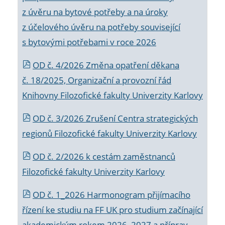
z úvěru na bytové potřeby a na úroky
z účelového úvěru na potřeby související
s bytovými potřebami v roce 2026
OD č. 4/2026 Změna opatření děkana
č. 18/2025, Organizační a provozní řád
Knihovny Filozofické fakulty Univerzity Karlovy
OD č. 3/2026 Zrušení Centra strategických
regionů Filozofické fakulty Univerzity Karlovy
OD č. 2/2026 k
cestám zaměstnanců
Filozofické fakulty Univerzity Karlovy
OD č. 1_2026 Harmonogram přijímacího
řízení ke studiu na FF UK pro studium začínající
akademickým rokem 2026_2027 a příprav