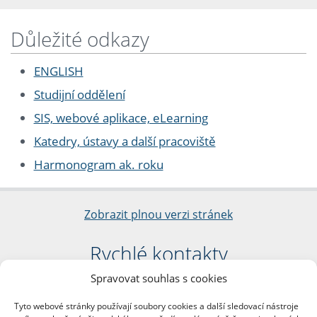
Důležité odkazy
ENGLISH
Studijní oddělení
SIS, webové aplikace, eLearning
Katedry, ústavy a další pracoviště
Harmonogram ak. roku
Zobrazit plnou verzi stránek
Rychlé kontakty
Spravovat souhlas s cookies
Filozofická fakulta
Univerzita Karlova
Tyto webové stránky používají soubory cookies a další sledovací nástroje
nám. Jana Palacha 1/2