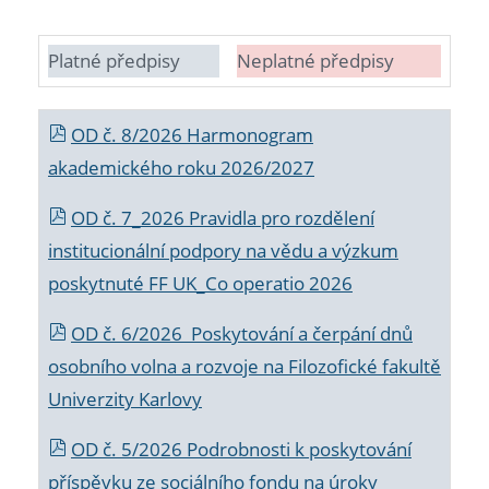
Platné předpisy
Neplatné předpisy
OD č. 8/2026 Harmonogram
akademického roku 2026/2027
OD č. 7_2026 Pravidla pro rozdělení
institucionální podpory na vědu a výzkum
poskytnuté FF UK_Co operatio 2026
OD č. 6/2026 Poskytování a čerpání dnů
osobního volna a rozvoje na Filozofické fakultě
Univerzity Karlovy
OD č. 5/2026 Podrobnosti k poskytování
příspěvku ze sociálního fondu na úroky