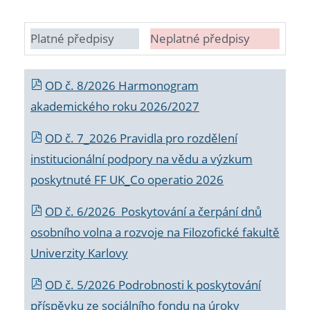
Platné předpisy
Neplatné předpisy
OD č. 8/2026 Harmonogram
akademického roku 2026/2027
OD č. 7_2026 Pravidla pro rozdělení
institucionální podpory na vědu a výzkum
poskytnuté FF UK_Co operatio 2026
OD č. 6/2026 Poskytování a čerpání dnů
osobního volna a rozvoje na Filozofické fakultě
Univerzity Karlovy
OD č. 5/2026 Podrobnosti k poskytování
příspěvku ze sociálního fondu na úroky