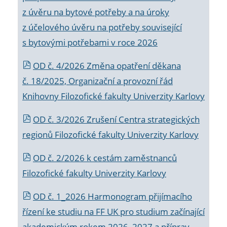
z úvěru na bytové potřeby a na úroky
z účelového úvěru na potřeby související
s bytovými potřebami v roce 2026
OD č. 4/2026 Změna opatření děkana
č. 18/2025, Organizační a provozní řád
Knihovny Filozofické fakulty Univerzity Karlovy
OD č. 3/2026 Zrušení Centra strategických
regionů Filozofické fakulty Univerzity Karlovy
OD č. 2/2026 k
cestám zaměstnanců
Filozofické fakulty Univerzity Karlovy
OD č. 1_2026 Harmonogram přijímacího
řízení ke studiu na FF UK pro studium začínající
akademickým rokem 2026_2027 a příprav