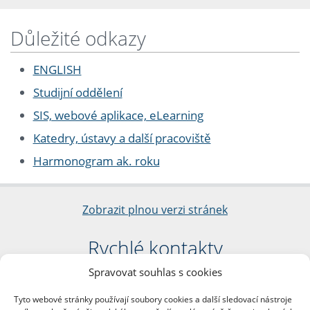
Důležité odkazy
ENGLISH
Studijní oddělení
SIS, webové aplikace, eLearning
Katedry, ústavy a další pracoviště
Harmonogram ak. roku
Zobrazit plnou verzi stránek
Rychlé kontakty
Spravovat souhlas s cookies
Filozofická fakulta
Univerzita Karlova
Tyto webové stránky používají soubory cookies a další sledovací nástroje
nám. Jana Palacha 1/2