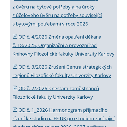
z úvěru na bytové potřeby a na úroky
z účelového úvěru na potřeby související
s bytovými potřebami v roce 2026
OD č. 4/2026 Změna opatření děkana
č. 18/2025, Organizační a provozní řád
Knihovny Filozofické fakulty Univerzity Karlovy
OD č. 3/2026 Zrušení Centra strategických
regionů Filozofické fakulty Univerzity Karlovy
OD č. 2/2026 k
cestám zaměstnanců
Filozofické fakulty Univerzity Karlovy
OD č. 1_2026 Harmonogram přijímacího
řízení ke studiu na FF UK pro studium začínající
akademickým rokem 2026_2027 a příprav