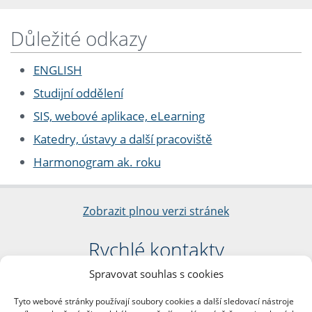
Důležité odkazy
ENGLISH
Studijní oddělení
SIS, webové aplikace, eLearning
Katedry, ústavy a další pracoviště
Harmonogram ak. roku
Zobrazit plnou verzi stránek
Rychlé kontakty
Spravovat souhlas s cookies
Filozofická fakulta
Univerzita Karlova
Tyto webové stránky používají soubory cookies a další sledovací nástroje
nám. Jana Palacha 1/2