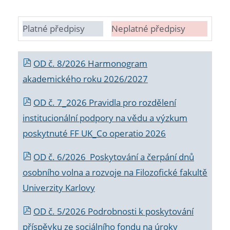
Platné předpisy
Neplatné předpisy
OD č. 8/2026 Harmonogram
akademického roku 2026/2027
OD č. 7_2026 Pravidla pro rozdělení
institucionální podpory na vědu a výzkum
poskytnuté FF UK_Co operatio 2026
OD č. 6/2026 Poskytování a čerpání dnů
osobního volna a rozvoje na Filozofické fakultě
Univerzity Karlovy
OD č. 5/2026 Podrobnosti k poskytování
příspěvku ze sociálního fondu na úroky