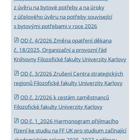
z úvěru na bytové potřeby a na úroky
z účelového úvěru na potřeby související
s bytovými potřebami v roce 2026
OD č. 4/2026 Změna opatření děkana
č. 18/2025, Organizační a provozní řád
Knihovny Filozofické fakulty Univerzity Karlovy
OD č. 3/2026 Zrušení Centra strategických
regionů Filozofické fakulty Univerzity Karlovy
OD č. 2/2026 k
cestám zaměstnanců
Filozofické fakulty Univerzity Karlovy
OD č. 1_2026 Harmonogram přijímacího
řízení ke studiu na FF UK pro studium začínající
akademickým rokem 2026_2027 a příprav