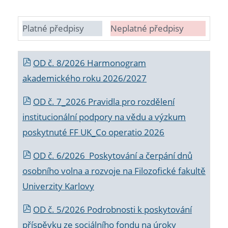
Platné předpisy
Neplatné předpisy
OD č. 8/2026 Harmonogram
akademického roku 2026/2027
OD č. 7_2026 Pravidla pro rozdělení
institucionální podpory na vědu a výzkum
poskytnuté FF UK_Co operatio 2026
OD č. 6/2026 Poskytování a čerpání dnů
osobního volna a rozvoje na Filozofické fakultě
Univerzity Karlovy
OD č. 5/2026 Podrobnosti k poskytování
příspěvku ze sociálního fondu na úroky