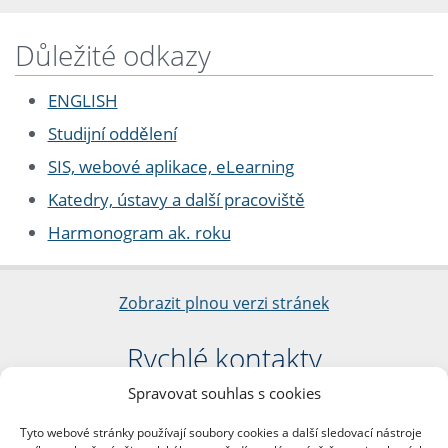
Důležité odkazy
ENGLISH
Studijní oddělení
SIS, webové aplikace, eLearning
Katedry, ústavy a další pracoviště
Harmonogram ak. roku
Zobrazit plnou verzi stránek
Rychlé kontakty
Spravovat souhlas s cookies
Filozofická fakulta
Univerzita Karlova
Tyto webové stránky používají soubory cookies a další sledovací nástroje
nám. Jana Palacha 1/2