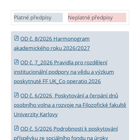
Platné předpisy
Neplatné předpisy
OD č. 8/2026 Harmonogram
akademického roku 2026/2027
OD č. 7_2026 Pravidla pro rozdělení
institucionální podpory na vědu a výzkum
poskytnuté FF UK_Co operatio 2026
OD č. 6/2026 Poskytování a čerpání dnů
osobního volna a rozvoje na Filozofické fakultě
Univerzity Karlovy
OD č. 5/2026 Podrobnosti k poskytování
příspěvku ze sociálního fondu na úroky