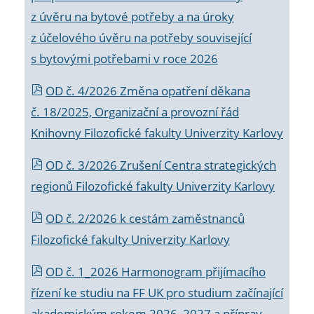
z úvěru na bytové potřeby a na úroky
z účelového úvěru na potřeby související
s bytovými potřebami v roce 2026
OD č. 4/2026 Změna opatření děkana
č. 18/2025, Organizační a provozní řád
Knihovny Filozofické fakulty Univerzity Karlovy
OD č. 3/2026 Zrušení Centra strategických
regionů Filozofické fakulty Univerzity Karlovy
OD č. 2/2026 k
cestám zaměstnanců
Filozofické fakulty Univerzity Karlovy
OD č. 1_2026 Harmonogram přijímacího
řízení ke studiu na FF UK pro studium začínající
akademickým rokem 2026_2027 a příprav