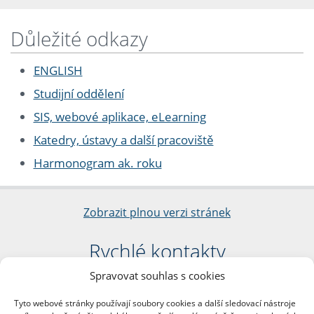
Důležité odkazy
ENGLISH
Studijní oddělení
SIS, webové aplikace, eLearning
Katedry, ústavy a další pracoviště
Harmonogram ak. roku
Zobrazit plnou verzi stránek
Rychlé kontakty
Spravovat souhlas s cookies
Filozofická fakulta
Univerzita Karlova
Tyto webové stránky používají soubory cookies a další sledovací nástroje
nám. Jana Palacha 1/2