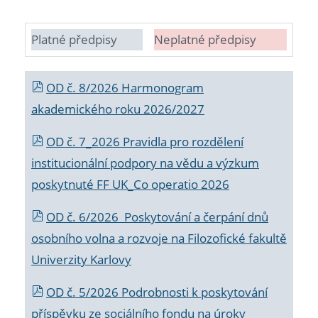
Platné předpisy
Neplatné předpisy
OD č. 8/2026 Harmonogram
akademického roku 2026/2027
OD č. 7_2026 Pravidla pro rozdělení
institucionální podpory na vědu a výzkum
poskytnuté FF UK_Co operatio 2026
OD č. 6/2026 Poskytování a čerpání dnů
osobního volna a rozvoje na Filozofické fakultě
Univerzity Karlovy
OD č. 5/2026 Podrobnosti k poskytování
příspěvku ze sociálního fondu na úroky