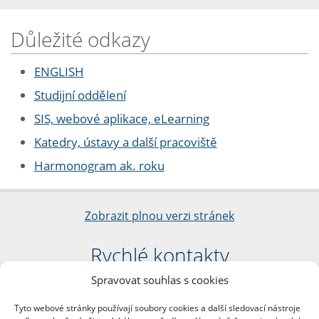
Důležité odkazy
ENGLISH
Studijní oddělení
SIS, webové aplikace, eLearning
Katedry, ústavy a další pracoviště
Harmonogram ak. roku
Zobrazit plnou verzi stránek
Rychlé kontakty
Spravovat souhlas s cookies
Filozofická fakulta
Univerzita Karlova
Tyto webové stránky používají soubory cookies a další sledovací nástroje
nám. Jana Palacha 1/2