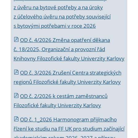
z úvěru na bytové potřeby a na úroky
z účelového úvěru na potřeby související
s bytovými potřebami v roce 2026
OD č. 4/2026 Změna opatření děkana
č. 18/2025, Organizační a provozní řád
Knihovny Filozofické fakulty Univerzity Karlovy
OD č. 3/2026 Zrušení Centra strategických
regionů Filozofické fakulty Univerzity Karlovy
OD č. 2/2026 k
cestám zaměstnanců
Filozofické fakulty Univerzity Karlovy
OD č. 1_2026 Harmonogram přijímacího
řízení ke studiu na FF UK pro studium začínající
akademickým rokem 2026_2027 a příprav