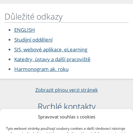
Důležité odkazy
ENGLISH
Studijní oddělení
SIS, webové aplikace, eLearning
Katedry, ústavy a další pracoviště
Harmonogram ak. roku
Zobrazit plnou verzi stránek
Rychlé kontakty
Spravovat souhlas s cookies
Filozofická fakulta
Univerzita Karlova
Tyto webové stránky používají soubory cookies a další sledovací nástroje
nám. Jana Palacha 1/2