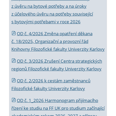
z úvěru na bytové potřeby a na úroky
z účelového úvěru na potřeby související
s bytovými potřebami v roce 2026
OD č. 4/2026 Změna opatření děkana
č. 18/2025, Organizační a provozní řád
Knihovny Filozofické fakulty Univerzity Karlovy
OD č. 3/2026 Zrušení Centra strategických
regionů Filozofické fakulty Univerzity Karlovy
OD č. 2/2026 k
cestám zaměstnanců
Filozofické fakulty Univerzity Karlovy
OD č. 1_2026 Harmonogram přijímacího
řízení ke studiu na FF UK pro studium začínající
akademickým rokem 2026_2027 a příprav