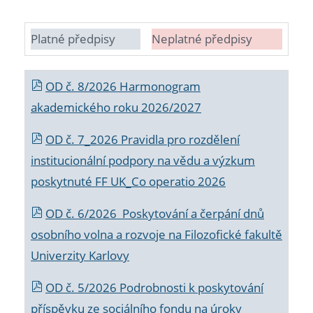
Platné předpisy
Neplatné předpisy
OD č. 8/2026 Harmonogram
akademického roku 2026/2027
OD č. 7_2026 Pravidla pro rozdělení
institucionální podpory na vědu a výzkum
poskytnuté FF UK_Co operatio 2026
OD č. 6/2026 Poskytování a čerpání dnů
osobního volna a rozvoje na Filozofické fakultě
Univerzity Karlovy
OD č. 5/2026 Podrobnosti k poskytování
příspěvku ze sociálního fondu na úroky