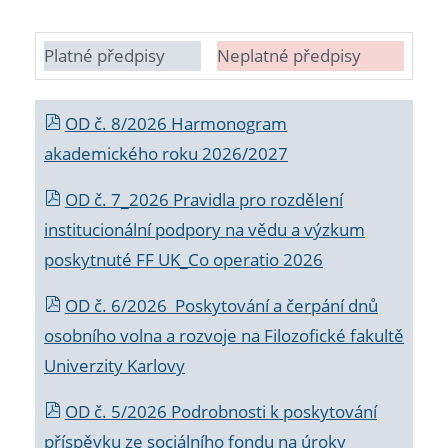
Platné předpisy
Neplatné předpisy
OD č. 8/2026 Harmonogram
akademického roku 2026/2027
OD č. 7_2026 Pravidla pro rozdělení
institucionální podpory na vědu a výzkum
poskytnuté FF UK_Co operatio 2026
OD č. 6/2026 Poskytování a čerpání dnů
osobního volna a rozvoje na Filozofické fakultě
Univerzity Karlovy
OD č. 5/2026 Podrobnosti k poskytování
příspěvku ze sociálního fondu na úroky