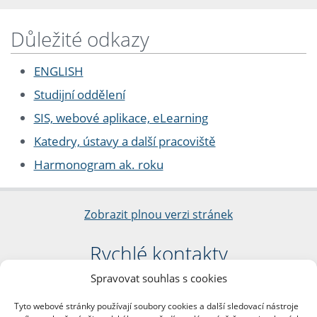
Důležité odkazy
ENGLISH
Studijní oddělení
SIS, webové aplikace, eLearning
Katedry, ústavy a další pracoviště
Harmonogram ak. roku
Zobrazit plnou verzi stránek
Rychlé kontakty
Spravovat souhlas s cookies
Filozofická fakulta
Univerzita Karlova
Tyto webové stránky používají soubory cookies a další sledovací nástroje
nám. Jana Palacha 1/2