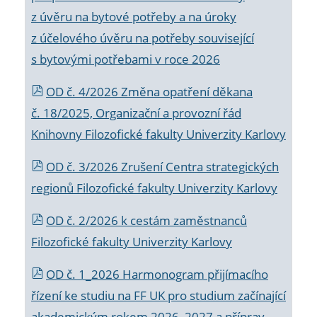
z úvěru na bytové potřeby a na úroky
z účelového úvěru na potřeby související
s bytovými potřebami v roce 2026
OD č. 4/2026 Změna opatření děkana
č. 18/2025, Organizační a provozní řád
Knihovny Filozofické fakulty Univerzity Karlovy
OD č. 3/2026 Zrušení Centra strategických
regionů Filozofické fakulty Univerzity Karlovy
OD č. 2/2026 k
cestám zaměstnanců
Filozofické fakulty Univerzity Karlovy
OD č. 1_2026 Harmonogram přijímacího
řízení ke studiu na FF UK pro studium začínající
akademickým rokem 2026_2027 a příprav