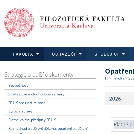
FAKULTA
UCHAZEČI
STUDUJÍCÍ
Opatřen
FAKULTA
UCHAZEČI
STUDUJÍCÍ
VĚDA A VÝZKUM
ZAHRANIČÍ
Struktura a
Co studova
Bakalářsk
O vědě a 
Aktuální n
Strategie a další dokumenty
FF
>
Fakulta
>
Str
Bezpečnost
Dozvědět se více
Podat přihlášku
Dozvědět se více
Dozvědět se více
Dozvědět se více
Strategie 
Učitelské 
Doktorské
Akademické
Vyjíždějící
Strategické a dlouhodobé záměry
2026
Podpora a
Informace 
Rigorózní 
Granty a p
Přijíždějíc
FF UK pro udržitelnost
Výroční zprávy
Absolventi
Vyjíždějíc
Platné vnitřní předpisy FF UK
Platné p
Rozhodnutí a sdělení děkana, opatření a sdělení
Fakultní š