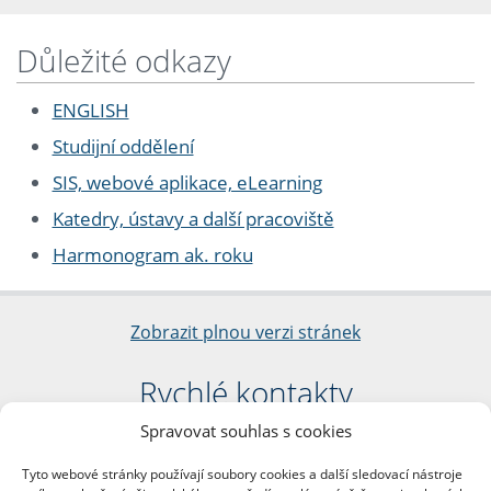
Důležité odkazy
ENGLISH
Studijní oddělení
SIS, webové aplikace, eLearning
Katedry, ústavy a další pracoviště
Harmonogram ak. roku
Zobrazit plnou verzi stránek
Rychlé kontakty
Spravovat souhlas s cookies
Filozofická fakulta
Univerzita Karlova
Tyto webové stránky používají soubory cookies a další sledovací nástroje
nám. Jana Palacha 1/2