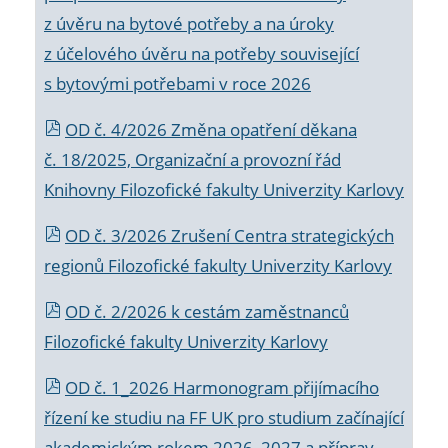
z úvěru na bytové potřeby a na úroky
z účelového úvěru na potřeby související
s bytovými potřebami v roce 2026
OD č. 4/2026 Změna opatření děkana
č. 18/2025, Organizační a provozní řád
Knihovny Filozofické fakulty Univerzity Karlovy
OD č. 3/2026 Zrušení Centra strategických
regionů Filozofické fakulty Univerzity Karlovy
OD č. 2/2026 k
cestám zaměstnanců
Filozofické fakulty Univerzity Karlovy
OD č. 1_2026 Harmonogram přijímacího
řízení ke studiu na FF UK pro studium začínající
akademickým rokem 2026_2027 a příprav