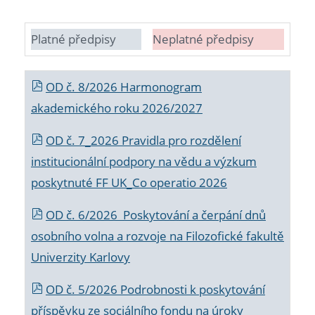
Platné předpisy
Neplatné předpisy
OD č. 8/2026 Harmonogram
akademického roku 2026/2027
OD č. 7_2026 Pravidla pro rozdělení
institucionální podpory na vědu a výzkum
poskytnuté FF UK_Co operatio 2026
OD č. 6/2026 Poskytování a čerpání dnů
osobního volna a rozvoje na Filozofické fakultě
Univerzity Karlovy
OD č. 5/2026 Podrobnosti k poskytování
příspěvku ze sociálního fondu na úroky