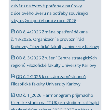
z úvěru na bytové potřeby a na úroky
z účelového úvěru na potřeby související
s bytovými potřebami v roce 2026
OD č. 4/2026 Změna opatření děkana
č. 18/2025, Organizační a provozní řád
Knihovny Filozofické fakulty Univerzity Karlovy
OD č. 3/2026 Zrušení Centra strategických
regionů Filozofické fakulty Univerzity Karlovy
OD č. 2/2026 k
cestám zaměstnanců
Filozofické fakulty Univerzity Karlovy
OD č. 1_2026 Harmonogram přijímacího
řízení ke studiu na FF UK pro studium začínající
akademickým rokem 2026_2027 a příprav