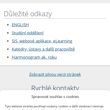
Důležité odkazy
ENGLISH
Studijní oddělení
SIS, webové aplikace, eLearning
Katedry, ústavy a další pracoviště
Harmonogram ak. roku
Zobrazit plnou verzi stránek
Rychlé kontakty
Spravovat souhlas s cookies
Filozofická fakulta
Univerzita Karlova
Tyto webové stránky používají soubory cookies a další sledovací nástroje
nám. Jana Palacha 1/2