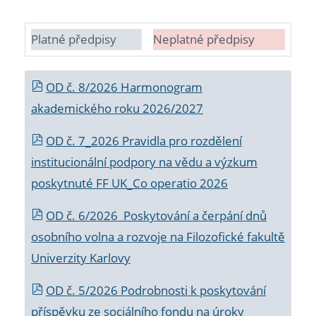
Platné předpisy
Neplatné předpisy
OD č. 8/2026 Harmonogram
akademického roku 2026/2027
OD č. 7_2026 Pravidla pro rozdělení
institucionální podpory na vědu a výzkum
poskytnuté FF UK_Co operatio 2026
OD č. 6/2026 Poskytování a čerpání dnů
osobního volna a rozvoje na Filozofické fakultě
Univerzity Karlovy
OD č. 5/2026 Podrobnosti k poskytování
příspěvku ze sociálního fondu na úroky