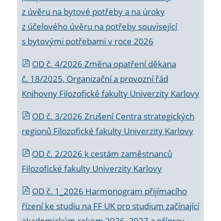
z úvěru na bytové potřeby a na úroky
z účelového úvěru na potřeby související
s bytovými potřebami v roce 2026
OD č. 4/2026 Změna opatření děkana
č. 18/2025, Organizační a provozní řád
Knihovny Filozofické fakulty Univerzity Karlovy
OD č. 3/2026 Zrušení Centra strategických
regionů Filozofické fakulty Univerzity Karlovy
OD č. 2/2026 k
cestám zaměstnanců
Filozofické fakulty Univerzity Karlovy
OD č. 1_2026 Harmonogram přijímacího
řízení ke studiu na FF UK pro studium začínající
akademickým rokem 2026_2027 a příprav