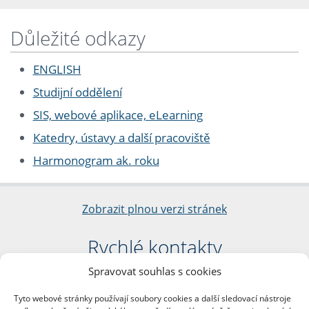
Důležité odkazy
ENGLISH
Studijní oddělení
SIS, webové aplikace, eLearning
Katedry, ústavy a další pracoviště
Harmonogram ak. roku
Zobrazit plnou verzi stránek
Rychlé kontakty
Spravovat souhlas s cookies
Filozofická fakulta
Univerzita Karlova
Tyto webové stránky používají soubory cookies a další sledovací nástroje
nám. Jana Palacha 1/2