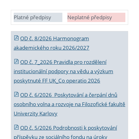
Platné předpisy
Neplatné předpisy
OD č. 8/2026 Harmonogram
akademického roku 2026/2027
OD č. 7_2026 Pravidla pro rozdělení
institucionální podpory na vědu a výzkum
poskytnuté FF UK_Co operatio 2026
OD č. 6/2026 Poskytování a čerpání dnů
osobního volna a rozvoje na Filozofické fakultě
Univerzity Karlovy
OD č. 5/2026 Podrobnosti k poskytování
příspěvku ze sociálního fondu na úroky