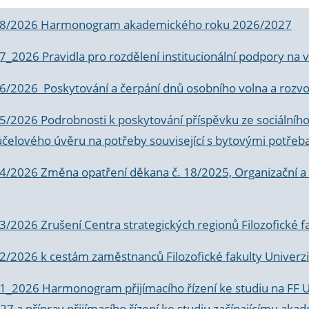
 8/2026 Harmonogram akademického roku 2026/2027
 7_2026 Pravidla pro rozdělení institucionální podpory n
6/2026 Poskytování a čerpání dnů osobního volna a rozvoje
 5/2026 Podrobnosti k poskytování příspěvku ze sociálníh
účelového úvěru na potřeby související s bytovými potřeb
 4/2026 Změna opatření děkana č. 18/2025, Organizační a p
3/2026 Zrušení Centra strategických regionů Filozofické f
 2/2026 k
cestám zaměstnanců Filozofické fakulty Univerzi
 1_2026 Harmonogram přijímacího řízení ke studiu na FF 
7 a příprav přijímacího řízení ke studiu začínajícímu 