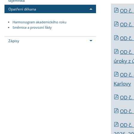
tajemníka
Opatření děkana
OD č.
Harmonogram akademického roku
OD č.
Směrnice a provozní řády
OD č. 
Zápisy
OD č.
úroky z 
OD č.
Karlovy
OD č. 
OD č.
OD č.
2026_202