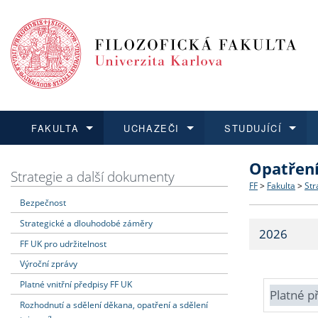
FAKULTA
UCHAZEČI
STUDUJÍCÍ
Opatřen
FAKULTA
UCHAZEČI
STUDUJÍCÍ
VĚDA A VÝZKUM
ZAHRANIČÍ
Struktura a
Co studova
Bakalářsk
O vědě a 
Aktuální n
Strategie a další dokumenty
FF
>
Fakulta
>
Str
Bezpečnost
Dozvědět se více
Podat přihlášku
Dozvědět se více
Dozvědět se více
Dozvědět se více
Strategie 
Učitelské 
Doktorské
Akademické
Vyjíždějící
Strategické a dlouhodobé záměry
2026
Podpora a
Informace 
Rigorózní 
Granty a p
Přijíždějíc
FF UK pro udržitelnost
Výroční zprávy
Absolventi
Vyjíždějíc
Platné vnitřní předpisy FF UK
Platné p
Rozhodnutí a sdělení děkana, opatření a sdělení
Fakultní š