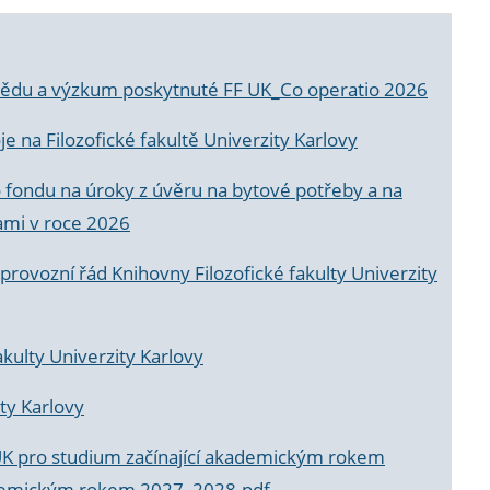
a vědu a výzkum poskytnuté FF UK_Co operatio 2026
 na Filozofické fakultě Univerzity Karlovy
o fondu na úroky z úvěru na bytové potřeby a na
ami v roce 2026
rovozní řád Knihovny Filozofické fakulty Univerzity
akulty Univerzity Karlovy
ty Karlovy
UK pro studium začínající akademickým rokem
akademickým rokem 2027_2028.pdf