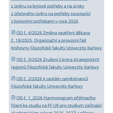
z úvěru na bytové potřeby a na úroky
z účelového úvěru na potřeby související
s bytovými potřebami v roce 2026
OD č. 4/2026 Změna opatření děkana
č. 18/2025, Organizační a provozní řád
Knihovny Filozofické fakulty Univerzity Karlovy
OD č. 3/2026 Zrušení Centra strategických
regionů Filozofické fakulty Univerzity Karlovy
OD č. 2/2026 k
cestám zaměstnanců
Filozofické fakulty Univerzity Karlovy
OD č. 1_2026 Harmonogram přijímacího
řízení ke studiu na FF UK pro studium začínající
akademickým rokem 2026_2027 a příprav