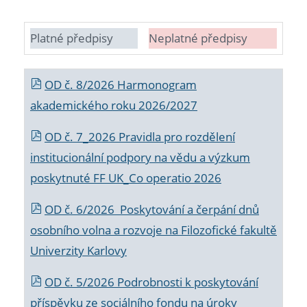
Platné předpisy
Neplatné předpisy
OD č. 8/2026 Harmonogram
akademického roku 2026/2027
OD č. 7_2026 Pravidla pro rozdělení
institucionální podpory na vědu a výzkum
poskytnuté FF UK_Co operatio 2026
OD č. 6/2026 Poskytování a čerpání dnů
osobního volna a rozvoje na Filozofické fakultě
Univerzity Karlovy
OD č. 5/2026 Podrobnosti k poskytování
příspěvku ze sociálního fondu na úroky