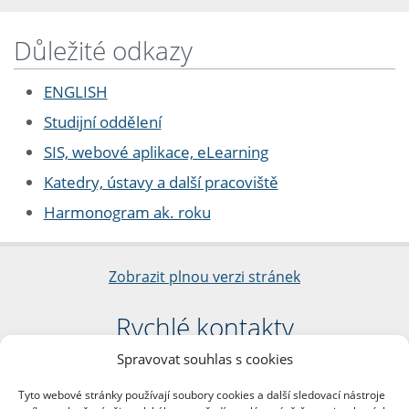
Důležité odkazy
ENGLISH
Studijní oddělení
SIS, webové aplikace, eLearning
Katedry, ústavy a další pracoviště
Harmonogram ak. roku
Zobrazit plnou verzi stránek
Rychlé kontakty
Spravovat souhlas s cookies
Filozofická fakulta
Univerzita Karlova
Tyto webové stránky používají soubory cookies a další sledovací nástroje
nám. Jana Palacha 1/2