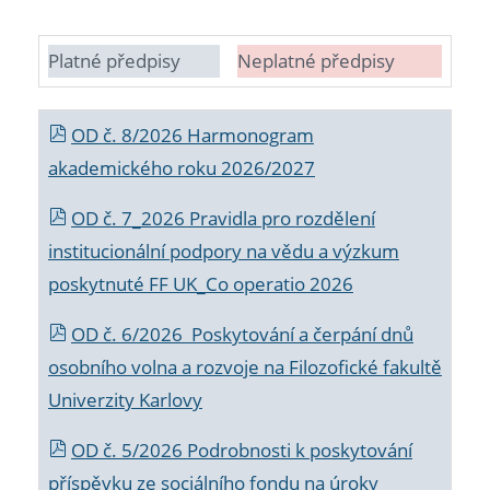
Platné předpisy
Neplatné předpisy
OD č. 8/2026 Harmonogram
akademického roku 2026/2027
OD č. 7_2026 Pravidla pro rozdělení
institucionální podpory na vědu a výzkum
poskytnuté FF UK_Co operatio 2026
OD č. 6/2026 Poskytování a čerpání dnů
osobního volna a rozvoje na Filozofické fakultě
Univerzity Karlovy
OD č. 5/2026 Podrobnosti k poskytování
příspěvku ze sociálního fondu na úroky