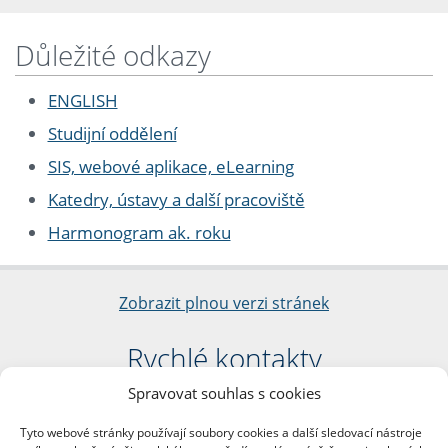
Důležité odkazy
ENGLISH
Studijní oddělení
SIS, webové aplikace, eLearning
Katedry, ústavy a další pracoviště
Harmonogram ak. roku
Zobrazit plnou verzi stránek
Rychlé kontakty
Spravovat souhlas s cookies
Filozofická fakulta
Univerzita Karlova
Tyto webové stránky používají soubory cookies a další sledovací nástroje
nám. Jana Palacha 1/2