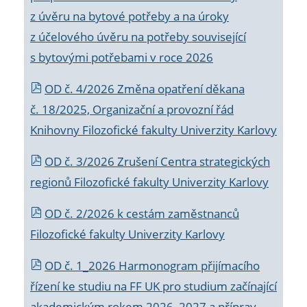
z úvěru na bytové potřeby a na úroky
z účelového úvěru na potřeby související
s bytovými potřebami v roce 2026
OD č. 4/2026 Změna opatření děkana
č. 18/2025, Organizační a provozní řád
Knihovny Filozofické fakulty Univerzity Karlovy
OD č. 3/2026 Zrušení Centra strategických
regionů Filozofické fakulty Univerzity Karlovy
OD č. 2/2026 k
cestám zaměstnanců
Filozofické fakulty Univerzity Karlovy
OD č. 1_2026 Harmonogram přijímacího
řízení ke studiu na FF UK pro studium začínající
akademickým rokem 2026_2027 a příprav