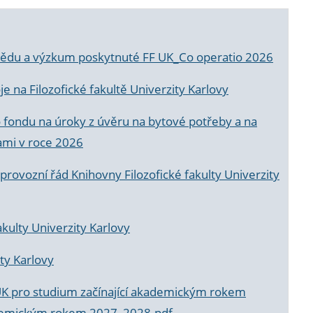
a vědu a výzkum poskytnuté FF UK_Co operatio 2026
 na Filozofické fakultě Univerzity Karlovy
o fondu na úroky z úvěru na bytové potřeby a na
ami v roce 2026
rovozní řád Knihovny Filozofické fakulty Univerzity
akulty Univerzity Karlovy
ty Karlovy
UK pro studium začínající akademickým rokem
akademickým rokem 2027_2028.pdf