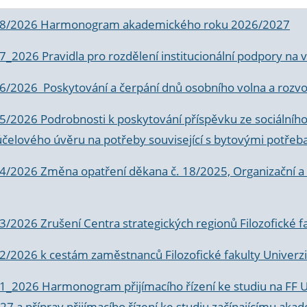
 8/2026 Harmonogram akademického roku 2026/2027
 7_2026 Pravidla pro rozdělení institucionální podpory n
6/2026 Poskytování a čerpání dnů osobního volna a rozvoje
 5/2026 Podrobnosti k poskytování příspěvku ze sociálníh
účelového úvěru na potřeby související s bytovými potřeb
 4/2026 Změna opatření děkana č. 18/2025, Organizační a p
3/2026 Zrušení Centra strategických regionů Filozofické f
 2/2026 k
cestám zaměstnanců Filozofické fakulty Univerzi
 1_2026 Harmonogram přijímacího řízení ke studiu na FF 
7 a příprav přijímacího řízení ke studiu začínajícímu 