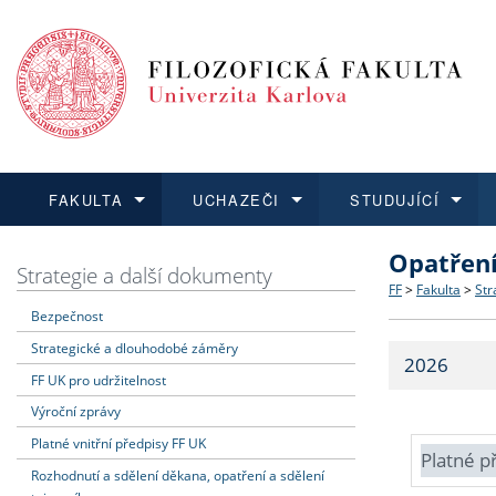
FAKULTA
UCHAZEČI
STUDUJÍCÍ
Opatřen
FAKULTA
UCHAZEČI
STUDUJÍCÍ
VĚDA A VÝZKUM
ZAHRANIČÍ
Struktura a
Co studova
Bakalářsk
O vědě a 
Aktuální n
Strategie a další dokumenty
FF
>
Fakulta
>
Str
Bezpečnost
Dozvědět se více
Podat přihlášku
Dozvědět se více
Dozvědět se více
Dozvědět se více
Strategie 
Učitelské 
Doktorské
Akademické
Vyjíždějící
Strategické a dlouhodobé záměry
2026
Podpora a
Informace 
Rigorózní 
Granty a p
Přijíždějíc
FF UK pro udržitelnost
Výroční zprávy
Absolventi
Vyjíždějíc
Platné vnitřní předpisy FF UK
Platné p
Rozhodnutí a sdělení děkana, opatření a sdělení
Fakultní š