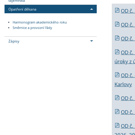
tajemníka
Opatření děkana
OD č.
Harmonogram akademického roku
OD č.
Směrnice a provozní řády
OD č. 
Zápisy
OD č.
úroky z 
OD č.
Karlovy
OD č. 
OD č.
OD č.
2026_202