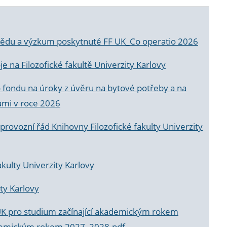
a vědu a výzkum poskytnuté FF UK_Co operatio 2026
 na Filozofické fakultě Univerzity Karlovy
o fondu na úroky z úvěru na bytové potřeby a na
ami v roce 2026
rovozní řád Knihovny Filozofické fakulty Univerzity
akulty Univerzity Karlovy
ty Karlovy
UK pro studium začínající akademickým rokem
akademickým rokem 2027_2028.pdf