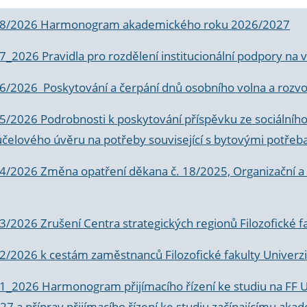
 8/2026 Harmonogram akademického roku 2026/2027
 7_2026 Pravidla pro rozdělení institucionální podpory n
6/2026 Poskytování a čerpání dnů osobního volna a rozvoje
 5/2026 Podrobnosti k poskytování příspěvku ze sociálníh
účelového úvěru na potřeby související s bytovými potřeb
 4/2026 Změna opatření děkana č. 18/2025, Organizační a p
3/2026 Zrušení Centra strategických regionů Filozofické f
 2/2026 k
cestám zaměstnanců Filozofické fakulty Univerzi
 1_2026 Harmonogram přijímacího řízení ke studiu na FF 
7 a příprav přijímacího řízení ke studiu začínajícímu 