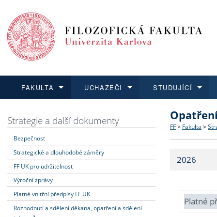
FAKULTA
UCHAZEČI
STUDUJÍCÍ
Opatřen
FAKULTA
UCHAZEČI
STUDUJÍCÍ
VĚDA A VÝZKUM
ZAHRANIČÍ
Struktura a
Co studova
Bakalářsk
O vědě a 
Aktuální n
Strategie a další dokumenty
FF
>
Fakulta
>
Str
Bezpečnost
Dozvědět se více
Podat přihlášku
Dozvědět se více
Dozvědět se více
Dozvědět se více
Strategie 
Učitelské 
Doktorské
Akademické
Vyjíždějící
Strategické a dlouhodobé záměry
2026
Podpora a
Informace 
Rigorózní 
Granty a p
Přijíždějíc
FF UK pro udržitelnost
Výroční zprávy
Absolventi
Vyjíždějíc
Platné vnitřní předpisy FF UK
Platné p
Rozhodnutí a sdělení děkana, opatření a sdělení
Fakultní š