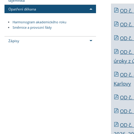
tajemníka
Opatření děkana
OD č.
Harmonogram akademického roku
OD č.
Směrnice a provozní řády
OD č. 
Zápisy
OD č.
úroky z 
OD č.
Karlovy
OD č. 
OD č.
OD č.
2026_202