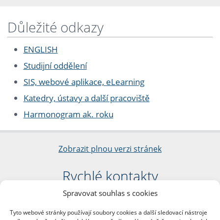
Důležité odkazy
ENGLISH
Studijní oddělení
SIS, webové aplikace, eLearning
Katedry, ústavy a další pracoviště
Harmonogram ak. roku
Zobrazit plnou verzi stránek
Rychlé kontakty
Spravovat souhlas s cookies
Filozofická fakulta
Univerzita Karlova
Tyto webové stránky používají soubory cookies a další sledovací nástroje
nám. Jana Palacha 1/2