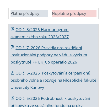
Platné předpisy
Neplatné předpisy
OD č. 8/2026 Harmonogram
akademického roku 2026/2027
OD č. 7_2026 Pravidla pro rozdělení
institucionální podpory na vědu a výzkum
poskytnuté FF UK_Co operatio 2026
OD č. 6/2026 Poskytování a čerpání dnů
osobního volna a rozvoje na Filozofické fakultě
Univerzity Karlovy
OD č. 5/2026 Podrobnosti k poskytování
příspěvku ze sociálního fondu na úroky