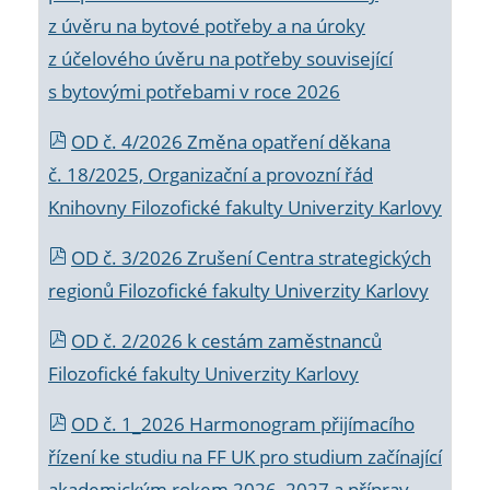
z úvěru na bytové potřeby a na úroky
z účelového úvěru na potřeby související
s bytovými potřebami v roce 2026
OD č. 4/2026 Změna opatření děkana
č. 18/2025, Organizační a provozní řád
Knihovny Filozofické fakulty Univerzity Karlovy
OD č. 3/2026 Zrušení Centra strategických
regionů Filozofické fakulty Univerzity Karlovy
OD č. 2/2026 k
cestám zaměstnanců
Filozofické fakulty Univerzity Karlovy
OD č. 1_2026 Harmonogram přijímacího
řízení ke studiu na FF UK pro studium začínající
akademickým rokem 2026_2027 a příprav