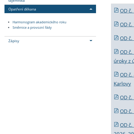
tajemníka
Opatření děkana
OD č.
Harmonogram akademického roku
OD č.
Směrnice a provozní řády
OD č. 
Zápisy
OD č.
úroky z 
OD č.
Karlovy
OD č. 
OD č.
OD č.
2026_202