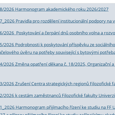
 8/2026 Harmonogram akademického roku 2026/2027
 7_2026 Pravidla pro rozdělení institucionální podpory n
6/2026 Poskytování a čerpání dnů osobního volna a rozvoje
 5/2026 Podrobnosti k poskytování příspěvku ze sociálníh
účelového úvěru na potřeby související s bytovými potřeb
 4/2026 Změna opatření děkana č. 18/2025, Organizační a p
3/2026 Zrušení Centra strategických regionů Filozofické f
 2/2026 k
cestám zaměstnanců Filozofické fakulty Univerzi
 1_2026 Harmonogram přijímacího řízení ke studiu na FF 
7 a příprav přijímacího řízení ke studiu začínajícímu 