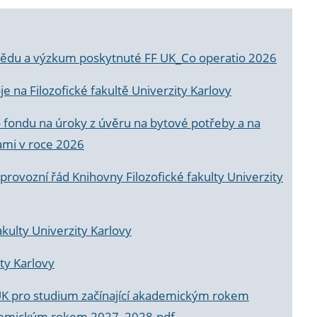
a vědu a výzkum poskytnuté FF UK_Co operatio 2026
 na Filozofické fakultě Univerzity Karlovy
o fondu na úroky z úvěru na bytové potřeby a na
ami v roce 2026
rovozní řád Knihovny Filozofické fakulty Univerzity
akulty Univerzity Karlovy
ty Karlovy
UK pro studium začínající akademickým rokem
akademickým rokem 2027_2028.pdf