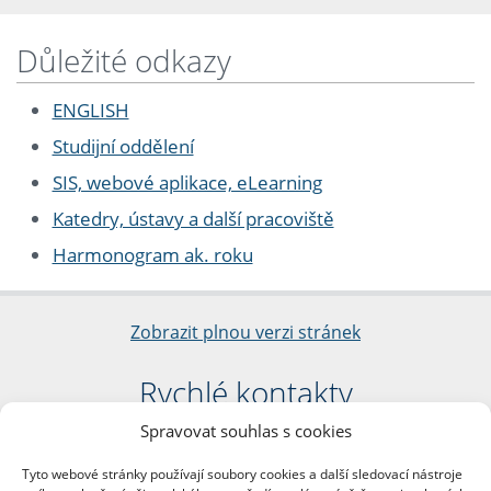
Důležité odkazy
ENGLISH
Studijní oddělení
SIS, webové aplikace, eLearning
Katedry, ústavy a další pracoviště
Harmonogram ak. roku
Zobrazit plnou verzi stránek
Rychlé kontakty
Spravovat souhlas s cookies
Filozofická fakulta
Univerzita Karlova
Tyto webové stránky používají soubory cookies a další sledovací nástroje
nám. Jana Palacha 1/2