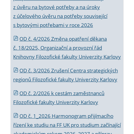
z úvěru na bytové potřeby a na úroky
z účelového úvěru na potřeby související
s bytovými potřebami v roce 2026
OD č. 4/2026 Změna opatření děkana
č. 18/2025, Organizační a provozní řád
Knihovny Filozofické fakulty Univerzity Karlovy
OD č. 3/2026 Zrušení Centra strategických
regionů Filozofické fakulty Univerzity Karlovy
OD č. 2/2026 k
cestám zaměstnanců
Filozofické fakulty Univerzity Karlovy
OD č. 1_2026 Harmonogram přijímacího
řízení ke studiu na FF UK pro studium začínající
akademickým rokem 2026_2027 a příprav