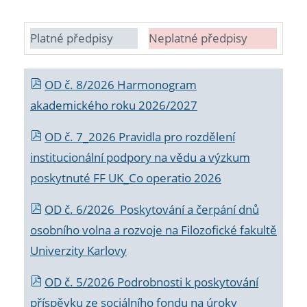
Platné předpisy
Neplatné předpisy
OD č. 8/2026 Harmonogram
akademického roku 2026/2027
OD č. 7_2026 Pravidla pro rozdělení
institucionální podpory na vědu a výzkum
poskytnuté FF UK_Co operatio 2026
OD č. 6/2026 Poskytování a čerpání dnů
osobního volna a rozvoje na Filozofické fakultě
Univerzity Karlovy
OD č. 5/2026 Podrobnosti k poskytování
příspěvku ze sociálního fondu na úroky