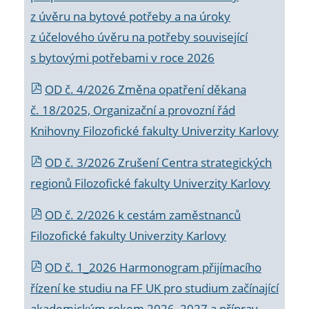
z úvěru na bytové potřeby a na úroky
z účelového úvěru na potřeby související
s bytovými potřebami v roce 2026
OD č. 4/2026 Změna opatření děkana
č. 18/2025, Organizační a provozní řád
Knihovny Filozofické fakulty Univerzity Karlovy
OD č. 3/2026 Zrušení Centra strategických
regionů Filozofické fakulty Univerzity Karlovy
OD č. 2/2026 k
cestám zaměstnanců
Filozofické fakulty Univerzity Karlovy
OD č. 1_2026 Harmonogram přijímacího
řízení ke studiu na FF UK pro studium začínající
akademickým rokem 2026_2027 a příprav