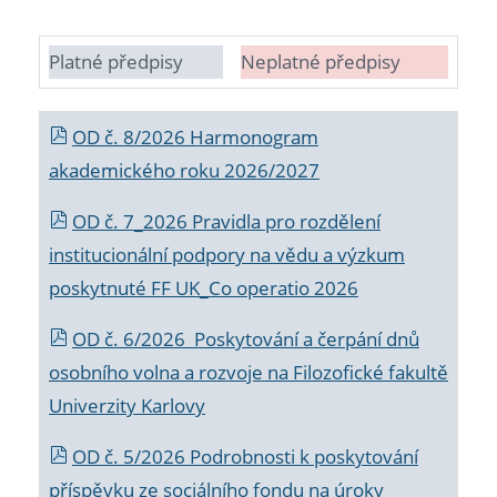
Platné předpisy
Neplatné předpisy
OD č. 8/2026 Harmonogram
akademického roku 2026/2027
OD č. 7_2026 Pravidla pro rozdělení
institucionální podpory na vědu a výzkum
poskytnuté FF UK_Co operatio 2026
OD č. 6/2026 Poskytování a čerpání dnů
osobního volna a rozvoje na Filozofické fakultě
Univerzity Karlovy
OD č. 5/2026 Podrobnosti k poskytování
příspěvku ze sociálního fondu na úroky