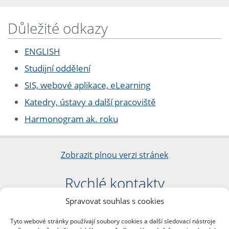
Důležité odkazy
ENGLISH
Studijní oddělení
SIS, webové aplikace, eLearning
Katedry, ústavy a další pracoviště
Harmonogram ak. roku
Zobrazit plnou verzi stránek
Rychlé kontakty
Spravovat souhlas s cookies
Filozofická fakulta
Univerzita Karlova
Tyto webové stránky používají soubory cookies a další sledovací nástroje
nám. Jana Palacha 1/2