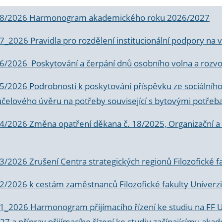
 8/2026 Harmonogram akademického roku 2026/2027
 7_2026 Pravidla pro rozdělení institucionální podpory n
6/2026 Poskytování a čerpání dnů osobního volna a rozvoje
 5/2026 Podrobnosti k poskytování příspěvku ze sociálníh
účelového úvěru na potřeby související s bytovými potřeb
 4/2026 Změna opatření děkana č. 18/2025, Organizační a p
3/2026 Zrušení Centra strategických regionů Filozofické f
 2/2026 k
cestám zaměstnanců Filozofické fakulty Univerzi
 1_2026 Harmonogram přijímacího řízení ke studiu na FF 
7 a příprav přijímacího řízení ke studiu začínajícímu 