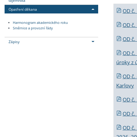
tajemníka
Opatření děkana
OD č.
Harmonogram akademického roku
OD č.
Směrnice a provozní řády
OD č. 
Zápisy
OD č.
úroky z 
OD č.
Karlovy
OD č. 
OD č.
OD č.
2026_202