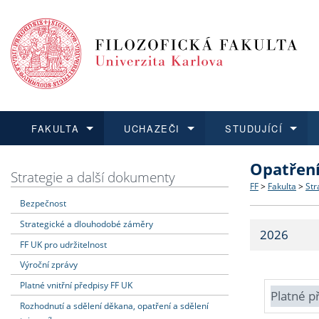
FAKULTA
UCHAZEČI
STUDUJÍCÍ
Opatřen
FAKULTA
UCHAZEČI
STUDUJÍCÍ
VĚDA A VÝZKUM
ZAHRANIČÍ
Struktura a
Co studova
Bakalářsk
O vědě a 
Aktuální n
Strategie a další dokumenty
FF
>
Fakulta
>
Str
Bezpečnost
Dozvědět se více
Podat přihlášku
Dozvědět se více
Dozvědět se více
Dozvědět se více
Strategie 
Učitelské 
Doktorské
Akademické
Vyjíždějící
Strategické a dlouhodobé záměry
2026
Podpora a
Informace 
Rigorózní 
Granty a p
Přijíždějíc
FF UK pro udržitelnost
Výroční zprávy
Absolventi
Vyjíždějíc
Platné vnitřní předpisy FF UK
Platné p
Rozhodnutí a sdělení děkana, opatření a sdělení
Fakultní š