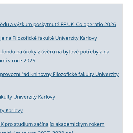
a vědu a výzkum poskytnuté FF UK_Co operatio 2026
 na Filozofické fakultě Univerzity Karlovy
o fondu na úroky z úvěru na bytové potřeby a na
ami v roce 2026
rovozní řád Knihovny Filozofické fakulty Univerzity
akulty Univerzity Karlovy
ty Karlovy
UK pro studium začínající akademickým rokem
akademickým rokem 2027_2028.pdf