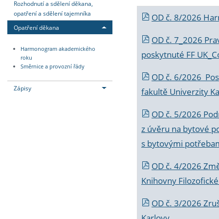
Rozhodnutí a sdělení děkana,
opatření a sdělení tajemníka
OD č. 8/2026 Ha
Opatření děkana
OD č. 7_2026 Prav
Harmonogram akademického
poskytnuté FF UK_C
roku
Směrnice a provozní řády
OD č. 6/2026 Posk
Zápisy
fakultě Univerzity K
OD č. 5/2026 Podr
z úvěru na bytové po
s bytovými potřebam
OD č. 4/2026 Změ
Knihovny Filozofické
OD č. 3/2026 Zruš
Karlovy