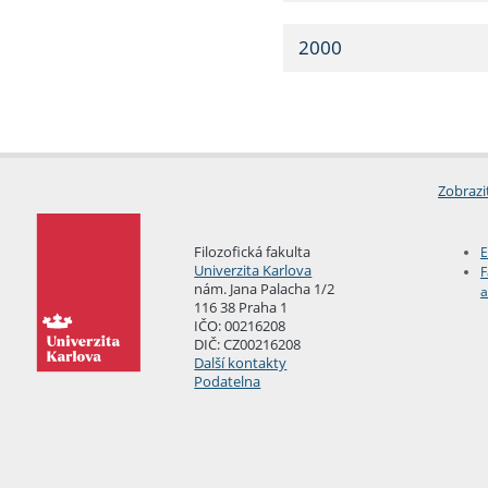
2000
Zobrazi
Filozofická fakulta
E
Univerzita Karlova
F
nám. Jana Palacha 1/2
a
116 38 Praha 1
IČO: 00216208
DIČ: CZ00216208
Další kontakty
Podatelna