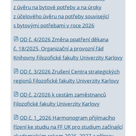
z úvěru na bytové potřeby a na úroky
z účelového úvěru na potřeby související
s bytovými potřebami v roce 2026
OD č. 4/2026 Změna opatření děkana
č. 18/2025, Organizační a provozní řád
Knihovny Filozofické fakulty Univerzity Karlovy
OD č. 3/2026 Zrušení Centra strategických
regionů Filozofické fakulty Univerzity Karlovy
OD č. 2/2026 k
cestám zaměstnanců
Filozofické fakulty Univerzity Karlovy
OD č. 1_2026 Harmonogram přijímacího
řízení ke studiu na FF UK pro studium začínající
akademickým rokem 2026_2027 a příprav