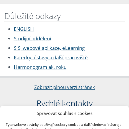
Důležité odkazy
ENGLISH
Studijní oddělení
SIS, webové aplikace, eLearning
Katedry, ústavy a další pracoviště
Harmonogram ak. roku
Zobrazit plnou verzi stránek
Rychlé kontakty
Spravovat souhlas s cookies
Filozofická fakulta
Univerzita Karlova
Tyto webové stránky používají soubory cookies a další sledovací nástroje
nám. Jana Palacha 1/2