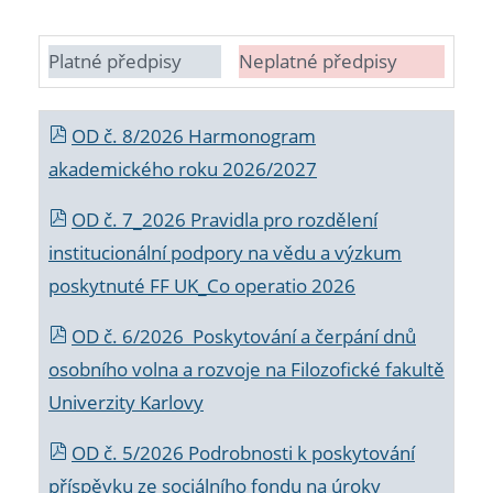
Platné předpisy
Neplatné předpisy
OD č. 8/2026 Harmonogram
akademického roku 2026/2027
OD č. 7_2026 Pravidla pro rozdělení
institucionální podpory na vědu a výzkum
poskytnuté FF UK_Co operatio 2026
OD č. 6/2026 Poskytování a čerpání dnů
osobního volna a rozvoje na Filozofické fakultě
Univerzity Karlovy
OD č. 5/2026 Podrobnosti k poskytování
příspěvku ze sociálního fondu na úroky