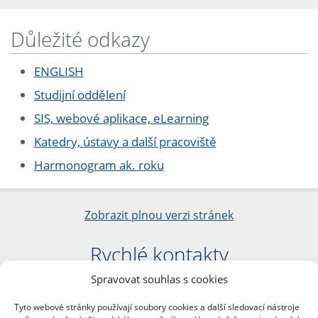
Důležité odkazy
ENGLISH
Studijní oddělení
SIS, webové aplikace, eLearning
Katedry, ústavy a další pracoviště
Harmonogram ak. roku
Zobrazit plnou verzi stránek
Rychlé kontakty
Spravovat souhlas s cookies
Filozofická fakulta
Univerzita Karlova
Tyto webové stránky používají soubory cookies a další sledovací nástroje
nám. Jana Palacha 1/2