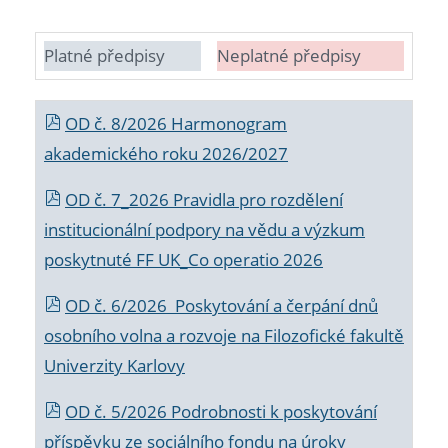
Platné předpisy
Neplatné předpisy
OD č. 8/2026 Harmonogram
akademického roku 2026/2027
OD č. 7_2026 Pravidla pro rozdělení
institucionální podpory na vědu a výzkum
poskytnuté FF UK_Co operatio 2026
OD č. 6/2026 Poskytování a čerpání dnů
osobního volna a rozvoje na Filozofické fakultě
Univerzity Karlovy
OD č. 5/2026 Podrobnosti k poskytování
příspěvku ze sociálního fondu na úroky