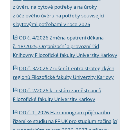
z úvěru na bytové potřeby a na úroky
z účelového úvěru na potřeby související
s bytovými potřebami v roce 2026
OD č. 4/2026 Změna opatření děkana
č. 18/2025, Organizační a provozní řád
Knihovny Filozofické fakulty Univerzity Karlovy
OD č. 3/2026 Zrušení Centra strategických
regionů Filozofické fakulty Univerzity Karlovy
OD č. 2/2026 k
cestám zaměstnanců
Filozofické fakulty Univerzity Karlovy
OD č. 1_2026 Harmonogram přijímacího
řízení ke studiu na FF UK pro studium začínající
akademickým rokem 2026_2027 a příprav