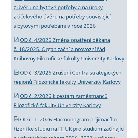
z úvěru na bytové potřeby a na úroky
z účelového úvěru na potřeby související
s bytovými potřebami v roce 2026
OD č. 4/2026 Změna opatření děkana
č. 18/2025, Organizační a provozní řád
Knihovny Filozofické fakulty Univerzity Karlovy
OD č. 3/2026 Zrušení Centra strategických
regionů Filozofické fakulty Univerzity Karlovy
OD č. 2/2026 k
cestám zaměstnanců
Filozofické fakulty Univerzity Karlovy
OD č. 1_2026 Harmonogram přijímacího
řízení ke studiu na FF UK pro studium začínající
akademickým rokem 2026_2027 a příprav