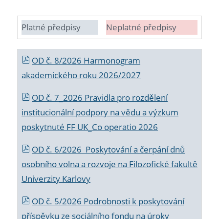
Platné předpisy
Neplatné předpisy
OD č. 8/2026 Harmonogram
akademického roku 2026/2027
OD č. 7_2026 Pravidla pro rozdělení
institucionální podpory na vědu a výzkum
poskytnuté FF UK_Co operatio 2026
OD č. 6/2026 Poskytování a čerpání dnů
osobního volna a rozvoje na Filozofické fakultě
Univerzity Karlovy
OD č. 5/2026 Podrobnosti k poskytování
příspěvku ze sociálního fondu na úroky