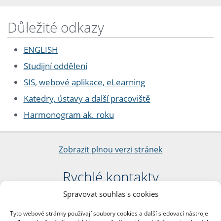
Důležité odkazy
ENGLISH
Studijní oddělení
SIS, webové aplikace, eLearning
Katedry, ústavy a další pracoviště
Harmonogram ak. roku
Zobrazit plnou verzi stránek
Rychlé kontakty
Spravovat souhlas s cookies
Filozofická fakulta
Univerzita Karlova
Tyto webové stránky používají soubory cookies a další sledovací nástroje
nám. Jana Palacha 1/2