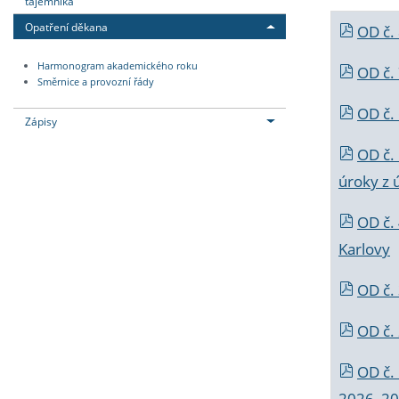
tajemníka
Opatření děkana
OD č.
Harmonogram akademického roku
OD č.
Směrnice a provozní řády
OD č. 
Zápisy
OD č.
úroky z 
OD č.
Karlovy
OD č. 
OD č.
OD č.
2026_202