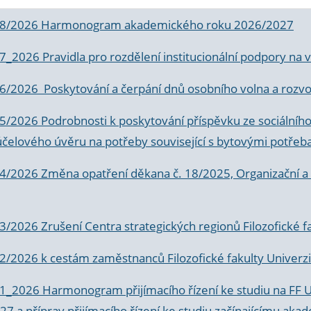
 8/2026 Harmonogram akademického roku 2026/2027
 7_2026 Pravidla pro rozdělení institucionální podpory n
6/2026 Poskytování a čerpání dnů osobního volna a rozvoje
 5/2026 Podrobnosti k poskytování příspěvku ze sociálníh
účelového úvěru na potřeby související s bytovými potřeb
 4/2026 Změna opatření děkana č. 18/2025, Organizační a p
3/2026 Zrušení Centra strategických regionů Filozofické f
 2/2026 k
cestám zaměstnanců Filozofické fakulty Univerzi
 1_2026 Harmonogram přijímacího řízení ke studiu na FF 
7 a příprav přijímacího řízení ke studiu začínajícímu 