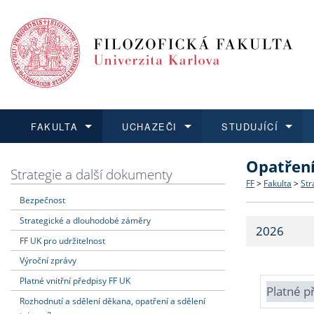
FAKULTA
UCHAZEČI
STUDUJÍCÍ
Opatřen
FAKULTA
UCHAZEČI
STUDUJÍCÍ
VĚDA A VÝZKUM
ZAHRANIČÍ
Struktura a
Co studova
Bakalářsk
O vědě a 
Aktuální n
Strategie a další dokumenty
FF
>
Fakulta
>
Str
Bezpečnost
Dozvědět se více
Podat přihlášku
Dozvědět se více
Dozvědět se více
Dozvědět se více
Strategie 
Učitelské 
Doktorské
Akademické
Vyjíždějící
Strategické a dlouhodobé záměry
2026
Podpora a
Informace 
Rigorózní 
Granty a p
Přijíždějíc
FF UK pro udržitelnost
Výroční zprávy
Absolventi
Vyjíždějíc
Platné vnitřní předpisy FF UK
Platné p
Rozhodnutí a sdělení děkana, opatření a sdělení
Fakultní š