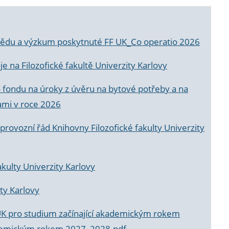
a vědu a výzkum poskytnuté FF UK_Co operatio 2026
 na Filozofické fakultě Univerzity Karlovy
o fondu na úroky z úvěru na bytové potřeby a na
ami v roce 2026
rovozní řád Knihovny Filozofické fakulty Univerzity
akulty Univerzity Karlovy
ty Karlovy
UK pro studium začínající akademickým rokem
akademickým rokem 2027_2028.pdf