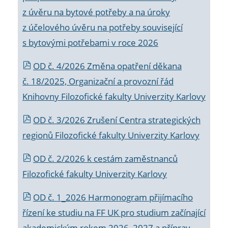
z úvěru na bytové potřeby a na úroky
z účelového úvěru na potřeby související
s bytovými potřebami v roce 2026
OD č. 4/2026 Změna opatření děkana
č. 18/2025, Organizační a provozní řád
Knihovny Filozofické fakulty Univerzity Karlovy
OD č. 3/2026 Zrušení Centra strategických
regionů Filozofické fakulty Univerzity Karlovy
OD č. 2/2026 k
cestám zaměstnanců
Filozofické fakulty Univerzity Karlovy
OD č. 1_2026 Harmonogram přijímacího
řízení ke studiu na FF UK pro studium začínající
akademickým rokem 2026_2027 a příprav