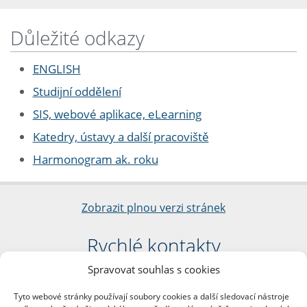
Důležité odkazy
ENGLISH
Studijní oddělení
SIS, webové aplikace, eLearning
Katedry, ústavy a další pracoviště
Harmonogram ak. roku
Zobrazit plnou verzi stránek
Rychlé kontakty
Spravovat souhlas s cookies
Filozofická fakulta
Univerzita Karlova
Tyto webové stránky používají soubory cookies a další sledovací nástroje
nám. Jana Palacha 1/2