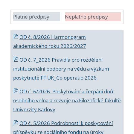
Platné předpisy
Neplatné předpisy
OD č. 8/2026 Harmonogram
akademického roku 2026/2027
OD č. 7_2026 Pravidla pro rozdělení
institucionální podpory na vědu a výzkum
poskytnuté FF UK_Co operatio 2026
OD č. 6/2026 Poskytování a čerpání dnů
osobního volna a rozvoje na Filozofické fakultě
Univerzity Karlovy
OD č. 5/2026 Podrobnosti k poskytování
příspěvku ze sociálního fondu na úroky