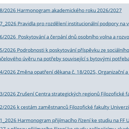
 8/2026 Harmonogram akademického roku 2026/2027
 7_2026 Pravidla pro rozdělení institucionální podpory n
6/2026 Poskytování a čerpání dnů osobního volna a rozvoje
 5/2026 Podrobnosti k poskytování příspěvku ze sociálníh
účelového úvěru na potřeby související s bytovými potřeb
 4/2026 Změna opatření děkana č. 18/2025, Organizační a p
3/2026 Zrušení Centra strategických regionů Filozofické f
 2/2026 k
cestám zaměstnanců Filozofické fakulty Univerzi
 1_2026 Harmonogram přijímacího řízení ke studiu na FF 
7 a příprav přijímacího řízení ke studiu začínajícímu 