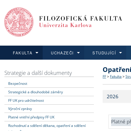
FAKULTA
UCHAZEČI
STUDUJÍCÍ
Opatřen
FAKULTA
UCHAZEČI
STUDUJÍCÍ
VĚDA A VÝZKUM
ZAHRANIČÍ
Struktura a
Co studova
Bakalářsk
O vědě a 
Aktuální n
Strategie a další dokumenty
FF
>
Fakulta
>
Str
Bezpečnost
Dozvědět se více
Podat přihlášku
Dozvědět se více
Dozvědět se více
Dozvědět se více
Strategie 
Učitelské 
Doktorské
Akademické
Vyjíždějící
Strategické a dlouhodobé záměry
2026
Podpora a
Informace 
Rigorózní 
Granty a p
Přijíždějíc
FF UK pro udržitelnost
Výroční zprávy
Absolventi
Vyjíždějíc
Platné vnitřní předpisy FF UK
Platné p
Rozhodnutí a sdělení děkana, opatření a sdělení
Fakultní š