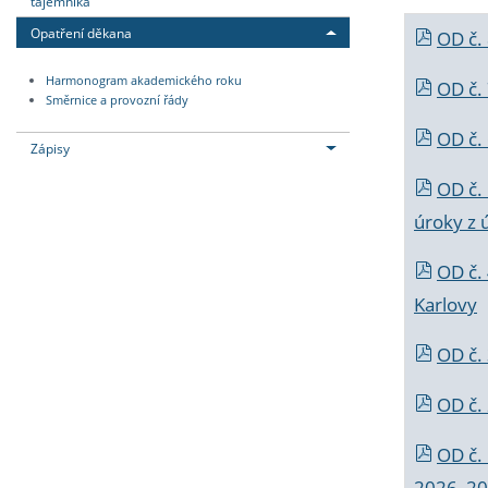
tajemníka
Opatření děkana
OD č.
Harmonogram akademického roku
OD č.
Směrnice a provozní řády
OD č. 
Zápisy
OD č.
úroky z 
OD č.
Karlovy
OD č. 
OD č.
OD č.
2026_202