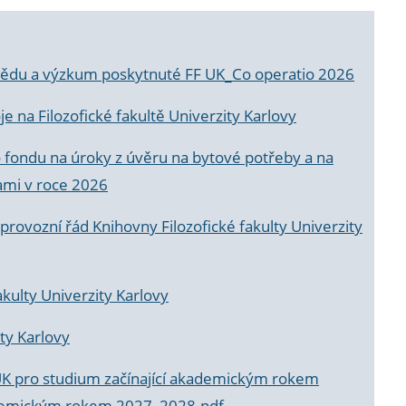
a vědu a výzkum poskytnuté FF UK_Co operatio 2026
 na Filozofické fakultě Univerzity Karlovy
o fondu na úroky z úvěru na bytové potřeby a na
ami v roce 2026
rovozní řád Knihovny Filozofické fakulty Univerzity
akulty Univerzity Karlovy
ty Karlovy
UK pro studium začínající akademickým rokem
akademickým rokem 2027_2028.pdf