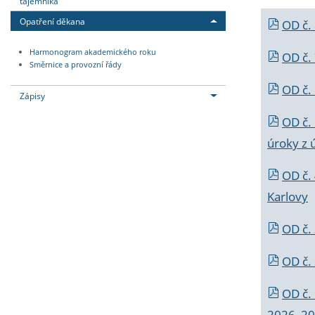
tajemníka
Opatření děkana
OD č.
Harmonogram akademického roku
OD č.
Směrnice a provozní řády
OD č. 
Zápisy
OD č.
úroky z 
OD č.
Karlovy
OD č. 
OD č.
OD č.
2026_202