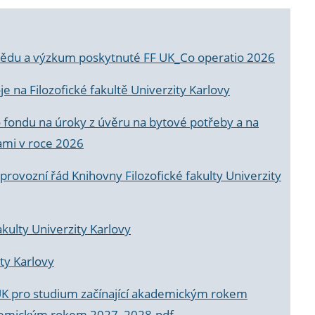
a vědu a výzkum poskytnuté FF UK_Co operatio 2026
 na Filozofické fakultě Univerzity Karlovy
o fondu na úroky z úvěru na bytové potřeby a na
ami v roce 2026
rovozní řád Knihovny Filozofické fakulty Univerzity
akulty Univerzity Karlovy
ty Karlovy
UK pro studium začínající akademickým rokem
akademickým rokem 2027_2028.pdf