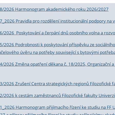
 8/2026 Harmonogram akademického roku 2026/2027
 7_2026 Pravidla pro rozdělení institucionální podpory n
6/2026 Poskytování a čerpání dnů osobního volna a rozvoje
 5/2026 Podrobnosti k poskytování příspěvku ze sociálníh
účelového úvěru na potřeby související s bytovými potřeb
 4/2026 Změna opatření děkana č. 18/2025, Organizační a p
3/2026 Zrušení Centra strategických regionů Filozofické f
 2/2026 k
cestám zaměstnanců Filozofické fakulty Univerzi
 1_2026 Harmonogram přijímacího řízení ke studiu na FF 
7 a příprav přijímacího řízení ke studiu začínajícímu 