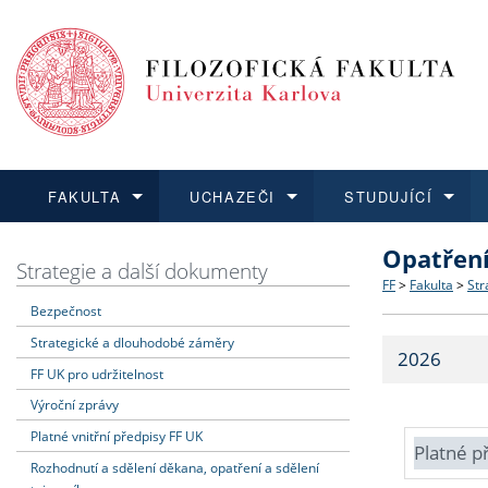
FAKULTA
UCHAZEČI
STUDUJÍCÍ
Opatřen
FAKULTA
UCHAZEČI
STUDUJÍCÍ
VĚDA A VÝZKUM
ZAHRANIČÍ
Struktura a
Co studova
Bakalářsk
O vědě a 
Aktuální n
Strategie a další dokumenty
FF
>
Fakulta
>
Str
Bezpečnost
Dozvědět se více
Podat přihlášku
Dozvědět se více
Dozvědět se více
Dozvědět se více
Strategie 
Učitelské 
Doktorské
Akademické
Vyjíždějící
Strategické a dlouhodobé záměry
2026
Podpora a
Informace 
Rigorózní 
Granty a p
Přijíždějíc
FF UK pro udržitelnost
Výroční zprávy
Absolventi
Vyjíždějíc
Platné vnitřní předpisy FF UK
Platné p
Rozhodnutí a sdělení děkana, opatření a sdělení
Fakultní š