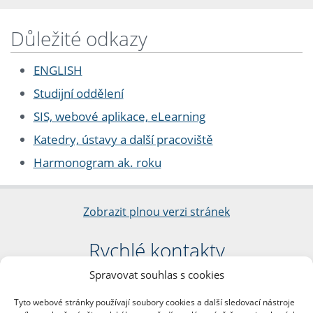
Důležité odkazy
ENGLISH
Studijní oddělení
SIS, webové aplikace, eLearning
Katedry, ústavy a další pracoviště
Harmonogram ak. roku
Zobrazit plnou verzi stránek
Rychlé kontakty
Spravovat souhlas s cookies
Filozofická fakulta
Univerzita Karlova
Tyto webové stránky používají soubory cookies a další sledovací nástroje
nám. Jana Palacha 1/2