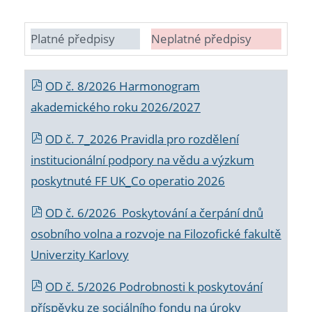
Platné předpisy
Neplatné předpisy
OD č. 8/2026 Harmonogram
akademického roku 2026/2027
OD č. 7_2026 Pravidla pro rozdělení
institucionální podpory na vědu a výzkum
poskytnuté FF UK_Co operatio 2026
OD č. 6/2026 Poskytování a čerpání dnů
osobního volna a rozvoje na Filozofické fakultě
Univerzity Karlovy
OD č. 5/2026 Podrobnosti k poskytování
příspěvku ze sociálního fondu na úroky