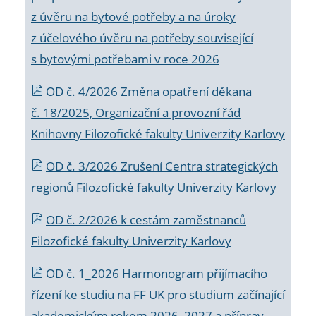
z úvěru na bytové potřeby a na úroky
z účelového úvěru na potřeby související
s bytovými potřebami v roce 2026
OD č. 4/2026 Změna opatření děkana
č. 18/2025, Organizační a provozní řád
Knihovny Filozofické fakulty Univerzity Karlovy
OD č. 3/2026 Zrušení Centra strategických
regionů Filozofické fakulty Univerzity Karlovy
OD č. 2/2026 k
cestám zaměstnanců
Filozofické fakulty Univerzity Karlovy
OD č. 1_2026 Harmonogram přijímacího
řízení ke studiu na FF UK pro studium začínající
akademickým rokem 2026_2027 a příprav