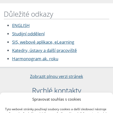
Důležité odkazy
ENGLISH
Studijní oddělení
SIS, webové aplikace, eLearning
Katedry, ústavy a další pracoviště
Harmonogram ak. roku
Zobrazit plnou verzi stránek
Rychlé kontakty
Spravovat souhlas s cookies
Filozofická fakulta
Univerzita Karlova
Tyto webové stránky používají soubory cookies a další sledovací nástroje
nám. Jana Palacha 1/2