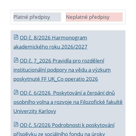
Platné předpisy
Neplatné předpisy
OD č. 8/2026 Harmonogram
akademického roku 2026/2027
OD č. 7_2026 Pravidla pro rozdělení
institucionální podpory na vědu a výzkum
poskytnuté FF UK_Co operatio 2026
OD č. 6/2026 Poskytování a čerpání dnů
osobního volna a rozvoje na Filozofické fakultě
Univerzity Karlovy
OD č. 5/2026 Podrobnosti k poskytování
příspěvku ze sociálního fondu na úroky