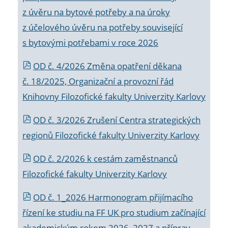
z úvěru na bytové potřeby a na úroky
z účelového úvěru na potřeby související
s bytovými potřebami v roce 2026
OD č. 4/2026 Změna opatření děkana
č. 18/2025, Organizační a provozní řád
Knihovny Filozofické fakulty Univerzity Karlovy
OD č. 3/2026 Zrušení Centra strategických
regionů Filozofické fakulty Univerzity Karlovy
OD č. 2/2026 k
cestám zaměstnanců
Filozofické fakulty Univerzity Karlovy
OD č. 1_2026 Harmonogram přijímacího
řízení ke studiu na FF UK pro studium začínající
akademickým rokem 2026_2027 a příprav