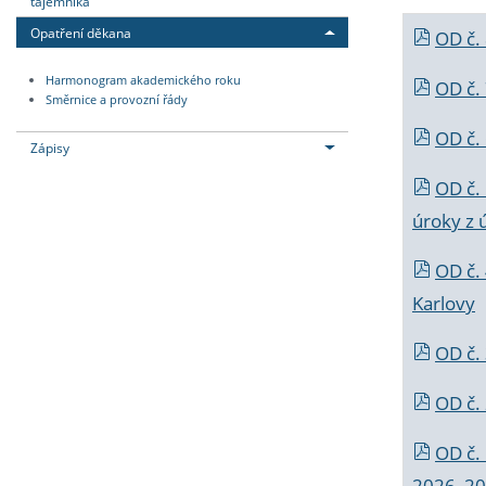
tajemníka
Opatření děkana
OD č.
Harmonogram akademického roku
OD č.
Směrnice a provozní řády
OD č. 
Zápisy
OD č.
úroky z 
OD č.
Karlovy
OD č. 
OD č.
OD č.
2026_202