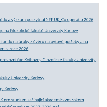
a vědu a výzkum poskytnuté FF UK_Co operatio 2026
 na Filozofické fakultě Univerzity Karlovy
o fondu na úroky z úvěru na bytové potřeby a na
ami v roce 2026
rovozní řád Knihovny Filozofické fakulty Univerzity
akulty Univerzity Karlovy
ty Karlovy
UK pro studium začínající akademickým rokem
akademickým rokem 2027_2028.pdf