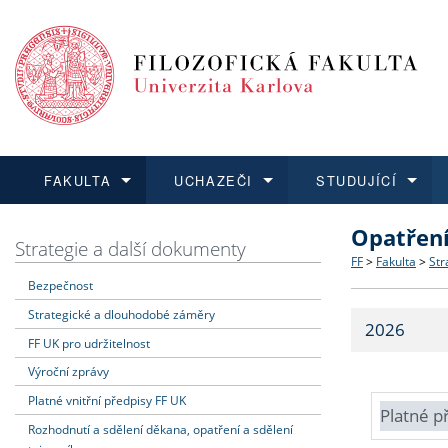
FAKULTA
UCHAZEČI
STUDUJÍCÍ
Opatřen
FAKULTA
UCHAZEČI
STUDUJÍCÍ
VĚDA A VÝZKUM
ZAHRANIČÍ
Struktura a
Co studova
Bakalářsk
O vědě a 
Aktuální n
Strategie a další dokumenty
FF
>
Fakulta
>
Str
Bezpečnost
Dozvědět se více
Podat přihlášku
Dozvědět se více
Dozvědět se více
Dozvědět se více
Strategie 
Učitelské 
Doktorské
Akademické
Vyjíždějící
Strategické a dlouhodobé záměry
2026
Podpora a
Informace 
Rigorózní 
Granty a p
Přijíždějíc
FF UK pro udržitelnost
Výroční zprávy
Absolventi
Vyjíždějíc
Platné vnitřní předpisy FF UK
Platné p
Rozhodnutí a sdělení děkana, opatření a sdělení
Fakultní š