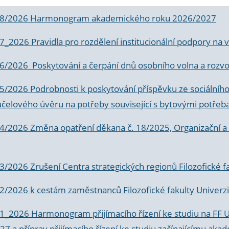
 8/2026 Harmonogram akademického roku 2026/2027
 7_2026 Pravidla pro rozdělení institucionální podpory n
6/2026 Poskytování a čerpání dnů osobního volna a rozvoje
 5/2026 Podrobnosti k poskytování příspěvku ze sociálníh
účelového úvěru na potřeby související s bytovými potřeb
 4/2026 Změna opatření děkana č. 18/2025, Organizační a p
3/2026 Zrušení Centra strategických regionů Filozofické f
 2/2026 k
cestám zaměstnanců Filozofické fakulty Univerzi
 1_2026 Harmonogram přijímacího řízení ke studiu na FF 
7 a příprav přijímacího řízení ke studiu začínajícímu 