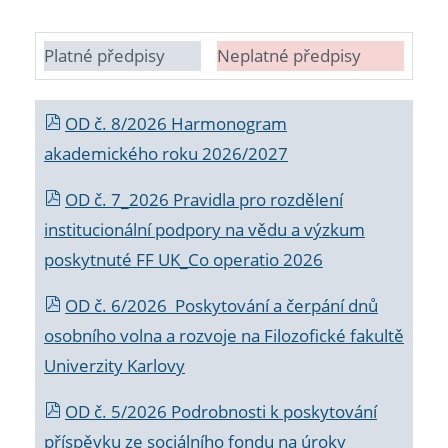
Platné předpisy
Neplatné předpisy
OD č. 8/2026 Harmonogram
akademického roku 2026/2027
OD č. 7_2026 Pravidla pro rozdělení
institucionální podpory na vědu a výzkum
poskytnuté FF UK_Co operatio 2026
OD č. 6/2026 Poskytování a čerpání dnů
osobního volna a rozvoje na Filozofické fakultě
Univerzity Karlovy
OD č. 5/2026 Podrobnosti k poskytování
příspěvku ze sociálního fondu na úroky