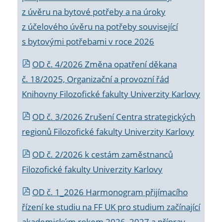
z úvěru na bytové potřeby a na úroky
z účelového úvěru na potřeby související
s bytovými potřebami v roce 2026
OD č. 4/2026 Změna opatření děkana
č. 18/2025, Organizační a provozní řád
Knihovny Filozofické fakulty Univerzity Karlovy
OD č. 3/2026 Zrušení Centra strategických
regionů Filozofické fakulty Univerzity Karlovy
OD č. 2/2026 k
cestám zaměstnanců
Filozofické fakulty Univerzity Karlovy
OD č. 1_2026 Harmonogram přijímacího
řízení ke studiu na FF UK pro studium začínající
akademickým rokem 2026_2027 a příprav