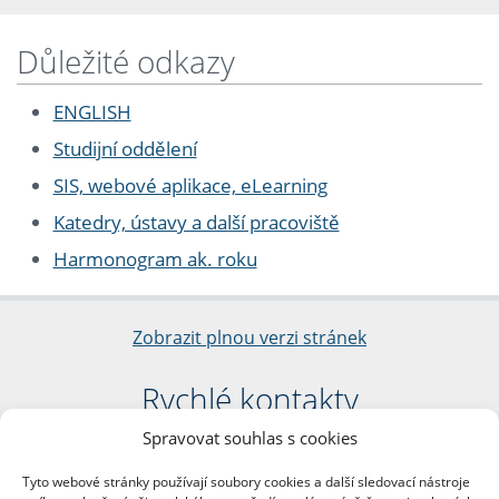
Důležité odkazy
ENGLISH
Studijní oddělení
SIS, webové aplikace, eLearning
Katedry, ústavy a další pracoviště
Harmonogram ak. roku
Zobrazit plnou verzi stránek
Rychlé kontakty
Spravovat souhlas s cookies
Filozofická fakulta
Univerzita Karlova
Tyto webové stránky používají soubory cookies a další sledovací nástroje
nám. Jana Palacha 1/2